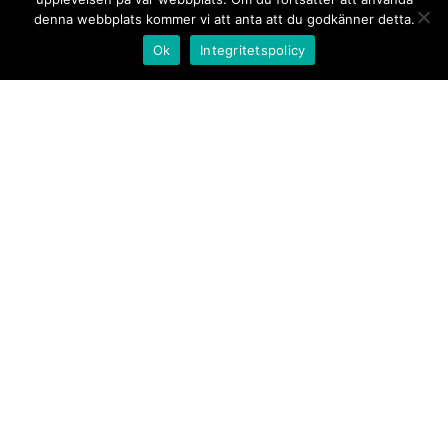
denna webbplats kommer vi att anta att du godkänner detta.
Ok
Integritetspolicy
Kontakt/tips oss
Om oss
Document.se
Första sidan
·
Nyheter
·
Kommentarer
·
Utrikes
·
Gästskribent
·
Ur flödet/I korthet
·
Notiser
·
Svarta
tavlan
·
Kultur
·
Debatt
·
Butik/Förlag