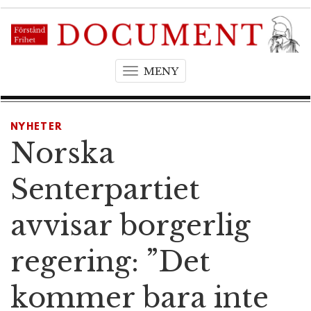
MENY
T
o
g
g
NYHETER
l
Norska
e
n
Senterpartiet
a
v
avvisar borgerlig
i
g
regering: ”Det
a
t
kommer bara inte
i
o