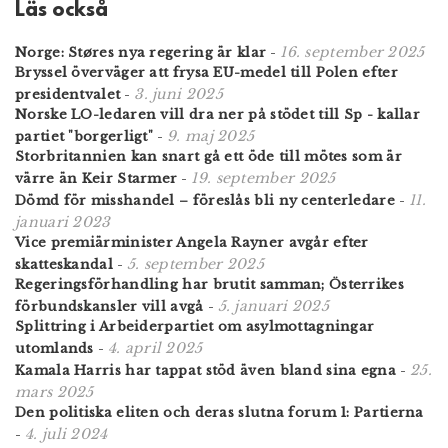
Läs också
16. september 2025
Norge: Støres nya regering är klar
-
Bryssel överväger att frysa EU-medel till Polen efter
3. juni 2025
presidentvalet
-
Norske LO-ledaren vill dra ner på stödet till Sp - kallar
9. maj 2025
partiet "borgerligt"
-
Storbritannien kan snart gå ett öde till mötes som är
19. september 2025
värre än Keir Starmer
-
11.
Dömd för misshandel – föreslås bli ny centerledare
-
januari 2023
Vice premiärminister Angela Rayner avgår efter
5. september 2025
skatteskandal
-
Regeringsförhandling har brutit samman; Österrikes
5. januari 2025
förbundskansler vill avgå
-
Splittring i Arbeiderpartiet om asylmottagningar
4. april 2025
utomlands
-
25.
Kamala Harris har tappat stöd även bland sina egna
-
mars 2025
Den politiska eliten och deras slutna forum 1: Partierna
4. juli 2024
-