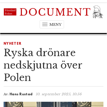
MENY
T
o
g
g
NYHETER
l
Ryska drönare
e
n
nedskjutna över
a
v
Polen
i
g
a
t
10. september 2025, 10:56
Av:
Hans Rustad
i
o