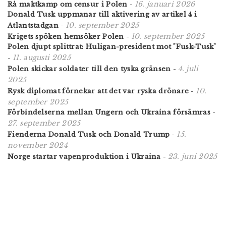
16. januari 2026
Rå maktkamp om censur i Polen
-
Donald Tusk uppmanar till aktivering av artikel 4 i
10. september 2025
Atlantstadgan
-
10. september 2025
Krigets spöken hemsöker Polen
-
Polen djupt splittrat: Huligan-president mot "Fusk-Tusk"
11. augusti 2025
-
4. juli
Polen skickar soldater till den tyska gränsen
-
2025
10.
Rysk diplomat förnekar att det var ryska drönare
-
september 2025
Förbindelserna mellan Ungern och Ukraina försämras
-
27. september 2025
15.
Fienderna Donald Tusk och Donald Trump
-
november 2024
23. juni 2025
Norge startar vapenproduktion i Ukraina
-