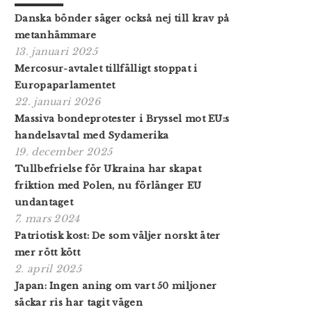
Danska bönder säger också nej till krav på
metanhämmare
13. januari 2025
Mercosur-avtalet tillfälligt stoppat i
Europaparlamentet
22. januari 2026
Massiva bondeprotester i Bryssel mot EU:s
handelsavtal med Sydamerika
19. december 2025
Tullbefrielse för Ukraina har skapat
friktion med Polen, nu förlänger EU
undantaget
7. mars 2024
Patriotisk kost: De som väljer norskt äter
mer rött kött
2. april 2025
Japan: Ingen aning om vart 50 miljoner
säckar ris har tagit vägen