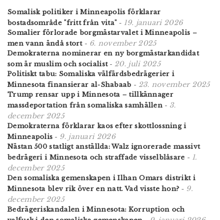
Somalisk politiker i Minneapolis förklarar
19. januari 2026
bostadsområde "fritt från vita"
-
Somalier förlorade borgmästarvalet i Minneapolis –
6. november 2025
men vann ändå stort
-
Demokraterna nominerar en ny borgmästarkandidat
20. juli 2025
som är muslim och socialist
-
Politiskt tabu: Somaliska välfärdsbedrägerier i
23. november 2025
Minnesota finansierar al-Shabaab
-
Trump rensar upp i Minnesota – tillkännager
3.
massdeportation från somaliska samhällen
-
december 2025
Demokraterna förklarar kaos efter skottlossning i
9. januari 2026
Minneapolis
-
Nästan 500 statligt anställda: Walz ignorerade massivt
1.
bedrägeri i Minnesota och straffade visselblåsare
-
december 2025
Den somaliska gemenskapen i Ilhan Omars distrikt i
9.
Minnesota blev rik över en natt. Vad visste hon?
-
december 2025
Bedrägeriskandalen i Minnesota: Korruption och