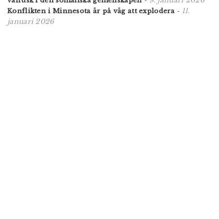
9. januari 2026
valfusk i den somaliska gemenskapen
-
11.
Konflikten i Minnesota är på väg att explodera
-
januari 2026