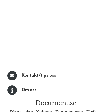
Kontakt/tips oss
Om oss
Document.se
Första sidan
·
Nyheter
·
Kommentarer
·
Utrikes
·