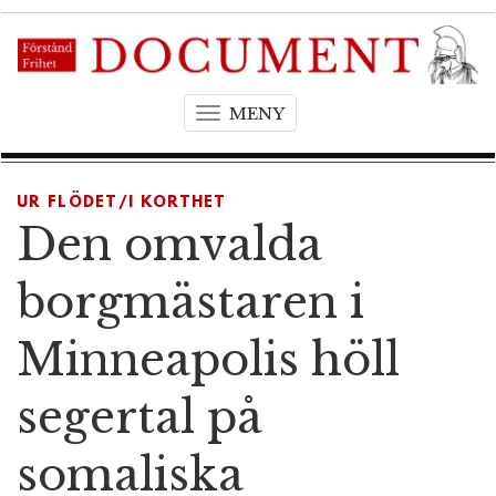
MENY
T
o
g
g
UR FLÖDET/I KORTHET
l
Den omvalda
e
n
borgmästaren i
a
v
Minneapolis höll
i
g
segertal på
a
t
somaliska
i
o