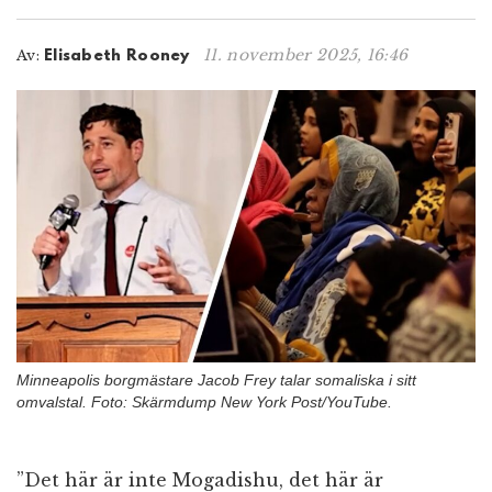
n
11. november 2025, 16:46
Av:
Elisabeth Rooney
Minneapolis borgmästare Jacob Frey talar somaliska i sitt
omvalstal. Foto: Skärmdump New York Post/YouTube.
”Det här är inte Mogadishu, det här är