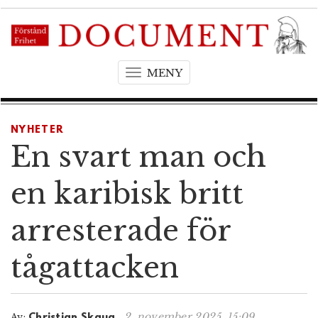
MENY
T
o
g
g
NYHETER
l
En svart man och
e
n
en karibisk britt
a
v
arresterade för
i
g
tågattacken
a
t
i
o
2. november 2025, 15:09
Av:
Christian Skaug