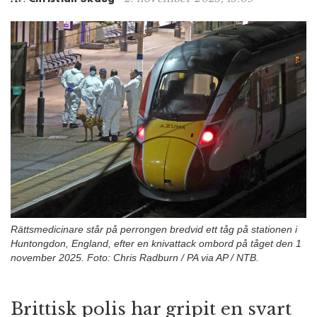
n
Rättsmedicinare står på perrongen bredvid ett tåg på stationen i
Huntongdon, England, efter en knivattack ombord på tåget den 1
november 2025. Foto: Chris Radburn / PA via AP / NTB.
Brittisk polis har gripit en svart