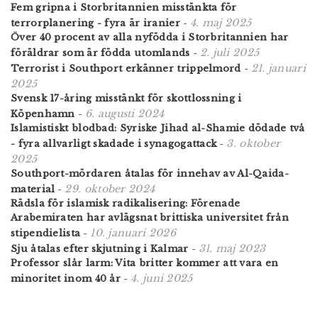
Fem gripna i Storbritannien misstänkta för
4. maj 2025
terrorplanering - fyra är iranier
-
Över 40 procent av alla nyfödda i Storbritannien har
2. juli 2025
föräldrar som är födda utomlands
-
21. januari
Terrorist i Southport erkänner trippelmord
-
2025
Svensk 17-åring misstänkt för skottlossning i
6. augusti 2024
Köpenhamn
-
Islamistiskt blodbad: Syriske Jihad al-Shamie dödade två
3. oktober
- fyra allvarligt skadade i synagogattack
-
2025
Southport-mördaren åtalas för innehav av Al-Qaida-
29. oktober 2024
material
-
Rädsla för islamisk radikalisering: Förenade
Arabemiraten har avlägsnat brittiska universitet från
10. januari 2026
stipendielista
-
31. maj 2023
Sju åtalas efter skjutning i Kalmar
-
Professor slår larm: Vita britter kommer att vara en
4. juni 2025
minoritet inom 40 år
-