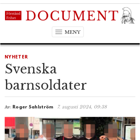
MENY
T
o
g
g
NYHETER
l
Svenska
e
n
barnsoldater
a
v
i
7. augusti 2024, 09:38
Av:
Roger Sahlström
g
a
t
i
o