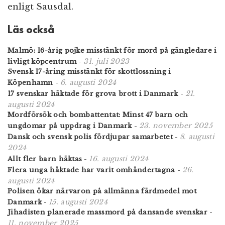
enligt Sausdal.
Läs också
Malmö: 16-årig pojke misstänkt för mord på gängledare i
31. juli 2023
livligt köpcentrum
-
Svensk 17-åring misstänkt för skottlossning i
6. augusti 2024
Köpenhamn
-
21.
17 svenskar häktade för grova brott i Danmark
-
augusti 2024
Mordförsök och bombattentat: Minst 47 barn och
23. november 2025
ungdomar på uppdrag i Danmark
-
8. augusti
Dansk och svensk polis fördjupar samarbetet
-
2024
16. augusti 2024
Allt fler barn häktas
-
26.
Flera unga häktade har varit omhändertagna
-
augusti 2024
Polisen ökar närvaron på allmänna färdmedel mot
15. augusti 2024
Danmark
-
Jihadisten planerade massmord på dansande svenskar
-
11. november 2025