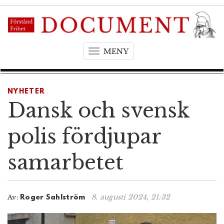
MENY
T
o
g
g
NYHETER
l
Dansk och svensk
e
n
polis fördjupar
a
v
samarbetet
i
g
a
t
8. augusti 2024, 21:32
Av:
Roger Sahlström
i
o