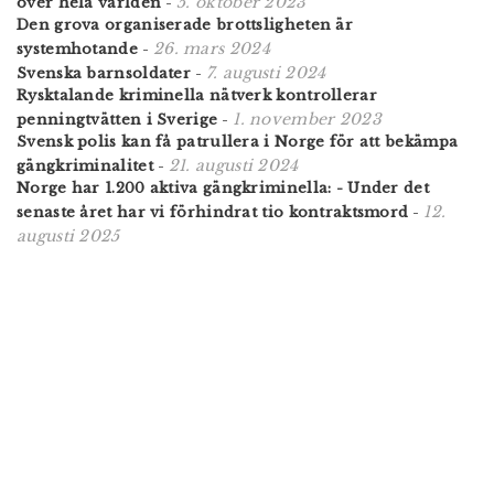
5. oktober 2023
över hela världen
-
Den grova organiserade brottsligheten är
26. mars 2024
systemhotande
-
7. augusti 2024
Svenska barnsoldater
-
Rysktalande kriminella nätverk kontrollerar
1. november 2023
penningtvätten i Sverige
-
Svensk polis kan få patrullera i Norge för att bekämpa
21. augusti 2024
gängkriminalitet
-
Norge har 1.200 aktiva gängkriminella: - Under det
12.
senaste året har vi förhindrat tio kontraktsmord
-
augusti 2025