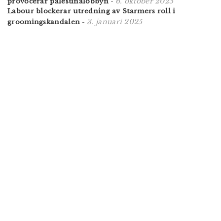
6. oktober 2025
provocerar palestinalobbyn
-
Labour blockerar utredning av Starmers roll i
3. januari 2025
grooming­skandalen
-