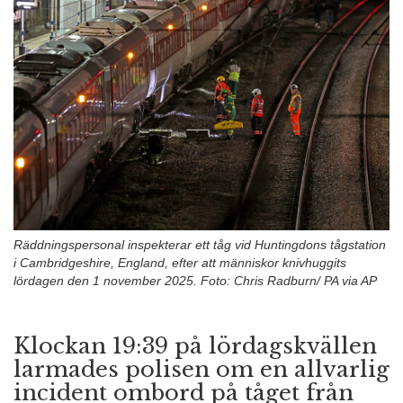
n
Räddningspersonal inspekterar ett tåg vid Huntingdons tågstation
i Cambridgeshire, England, efter att människor knivhuggits
lördagen den 1 november 2025. Foto: Chris Radburn/ PA via AP
Klockan 19:39 på lördagskvällen
larmades polisen om en allvarlig
incident ombord på tåget från