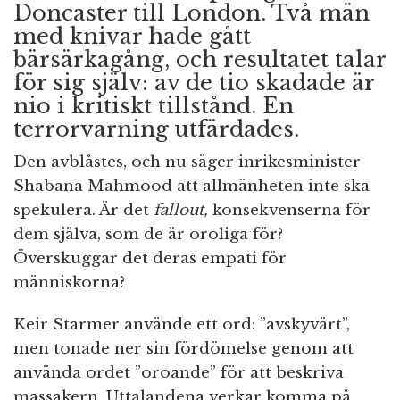
Doncaster till London. Två män
med knivar hade gått
bärsärkagång, och resultatet talar
för sig själv: av de tio skadade är
nio i kritiskt tillstånd. En
terrorvarning utfärdades.
Den avblåstes, och nu säger inrikesminister
Shabana Mahmood att allmänheten inte ska
spekulera. Är det
fallout,
konsekvenserna för
dem själva, som de är oroliga för?
Överskuggar det deras empati för
människorna?
Keir Starmer använde ett ord: ”avskyvärt”,
men tonade ner sin fördömelse genom att
använda ordet ”oroande” för att beskriva
massakern. Uttalandena verkar komma på