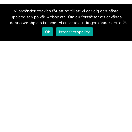
Vi använder cookies för att se till att vi ger dig den bästa
upplevelsen på vår webbplats. Om du fortsätter att använda
denna webbplats kommer vi att anta att du godkänner detta.
Ok
Integritetspolicy
Kontakt/tips oss
Om oss
Document.se
Första sidan
·
Nyheter
·
Kommentarer
·
Utrikes
·