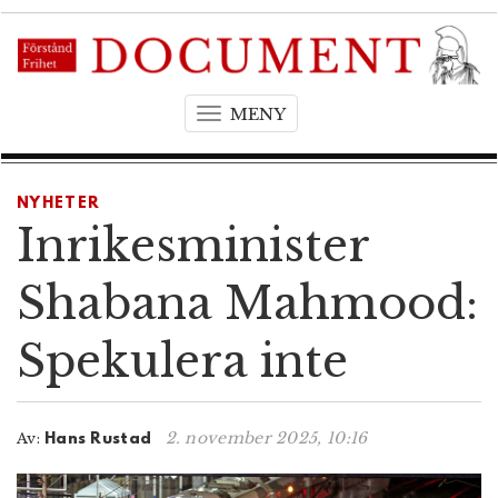
MENY
T
o
g
g
NYHETER
l
Inrikesminister
e
n
Shabana Mahmood:
a
v
Spekulera inte
i
g
a
t
2. november 2025, 10:16
Av:
Hans Rustad
i
o