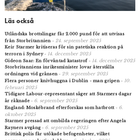
Läs också
Utländska brottslingar får 2.000 pund för att utvisas
24. september 2025
från Storbritannien
-
Keir Starmer kritiseras för sin patetiska reaktion på
14. december 2025
terrorn i Sydney
-
14. december 2025
Gideon Saar: En förväntad katastrof
-
Storbritanniens inrikesminister lovar återställa
29. september 2025
ordningen vid gränsen
-
10.
Flera personer knivhuggna i Dublin - man gripen
-
februari 2025
Tidigare Labour-representant säger att Starmers dagar
6. september 2025
är räknade
-
6.
England: Moskébrand efterforskas som hatbrott
-
oktober 2025
Starmer pressad att ombilda regeringen efter Angela
6. september 2025
Rayners avgång
-
Brittisk polis får utökade befogenheter, vilket