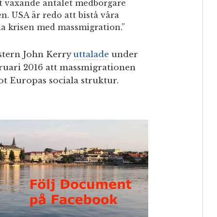
et växande antalet medborgare
. USA är redo att bistå våra
la krisen med massmigration.”
stern John Kerry
uttalade
under
ruari 2016 att massmigrationen
ot Europas sociala struktur.