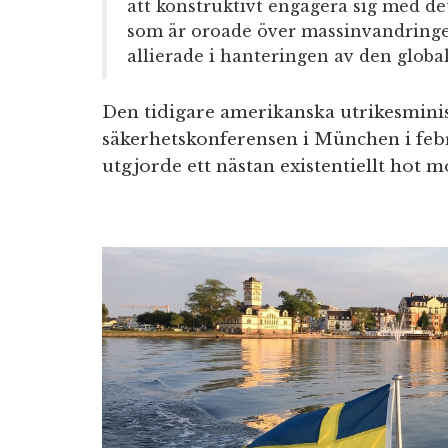
att konstruktivt engagera sig med d
som är oroade över massinvandringen
allierade i hanteringen av den globa
Den tidigare amerikanska utrikesmini
säkerhetskonferensen i München i feb
utgjorde ett nästan existentiellt hot m