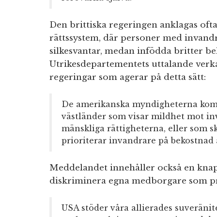
Den brittiska regeringen anklagas ofta 
rättssystem, där personer med invan
silkesvantar, medan infödda britter be
Utrikesdepartementets uttalande verkar
regeringar som agerar på detta sätt:
De amerikanska myndigheterna komme
västländer som visar mildhet mot in
mänskliga rättigheterna, eller som 
prioriterar invandrare på bekostnad
Meddelandet innehåller också en knap
diskriminera egna medborgare som pr
USA stöder våra allierades suveräni