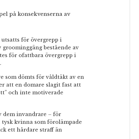
pel på konsekvenserna av
 utsatts för övergrepp i
v groominggäng bestående av
es för ofattbara övergrepp i
.
are som dömts för våldtäkt av en
er att en domare slagit fast att
rott” och inte motiverade
v dem invandrare – för
En tysk kvinna som förolämpade
ck ett hårdare straff än