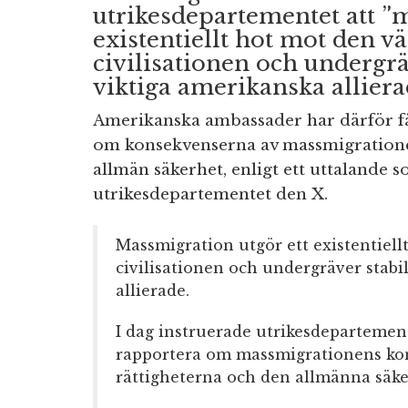
utrikesdepartementet att ”
existentiellt hot mot den v
civilisationen och undergrä
viktiga amerikanska alliera
Amerikanska ambassader har därför få
om konsekvenserna av massmigratione
allmän säkerhet, enligt ett uttalande 
utrikesdepartementet den X.
Massmigration utgör ett existentiell
civilisationen och undergräver stabi
allierade.
I dag instruerade utrikesdepartemen
rapportera om massmigrationens kon
rättigheterna och den allmänna säke