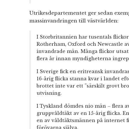
Utrikesdepartementet ger sedan exem
massinvandringen till västvärlden:
I Storbritannien har tusentals flickor
Rotherham, Oxford och Newcastle a
invandrade män. Många flickor utsatt
flera år innan myndigheterna ingrep
I Sverige fick en eritreansk invandr
16-årig flicka stanna kvar i landet eft
brottet inte var ett ”särskilt grovt b
utvisning.
I Tyskland dömdes nio män – flera a
gruppvåldtäkt av en 15-årig flicka. 
en av våldtäktsmännen på internet fi
förövarna själva.