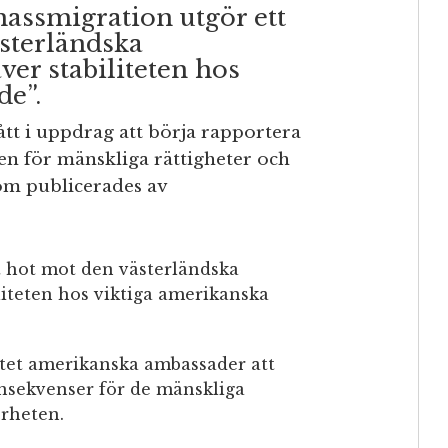
massmigration utgör ett
ästerländska
ver stabiliteten hos
de”.
tt i uppdrag att börja rapportera
n för mänskliga rättigheter och
som publicerades av
t hot mot den västerländska
liteten hos viktiga amerikanska
tet amerikanska ambassader att
sekvenser för de mänskliga
rheten.