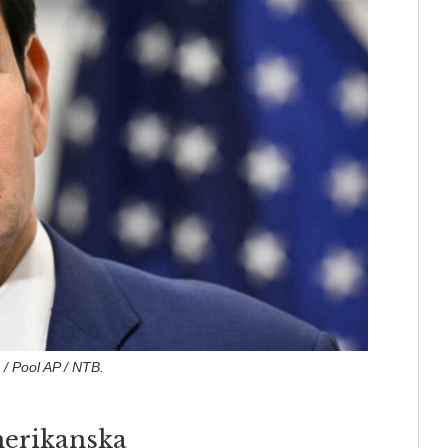
/ Pool AP / NTB.
merikanska