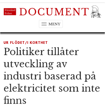
MENY
T
o
g
g
UR FLÖDET/I KORTHET
l
Politiker tillåter
e
n
utveckling av
a
v
industri baserad på
i
g
elektricitet som inte
a
t
finns
i
o