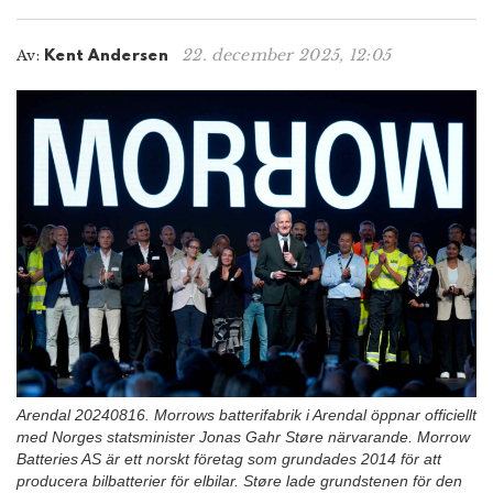
n
22. december 2025, 12:05
Av:
Kent Andersen
Arendal 20240816. Morrows batterifabrik i Arendal öppnar officiellt
med Norges statsminister Jonas Gahr Støre närvarande. Morrow
Batteries AS är ett norskt företag som grundades 2014 för att
producera bilbatterier för elbilar. Støre lade grundstenen för den