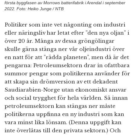
första byggfasen av Morrows batterifabrik i Arendal i september
2022. Foto: Heiko Junge / NTB
Politiker som inte vet någonting om industri
eller näringsliv har letat efter ”den nya oljan” i
över 20 år. Många av dessa gröngölingar
skulle gärna stänga ner vår oljeindustri över
en natt för att ”rädda planeten”, men då är det
pengarna: Petroleumsektorn drar in ofattbara
summor pengar som politikerna använder för
att skapa sin drömversion av ett dekadent
Saudiarabien-Norge utan ekonomiskt ansvar
och social trygghet för hela världen. Så innan
petroleumsektorn kan stängas ner måste
politikerna uppfinna en ny industri som kan
vara minst lika lönsam. (Denna uppgift kan
inte överlåtas till den privata sektorn.) Och