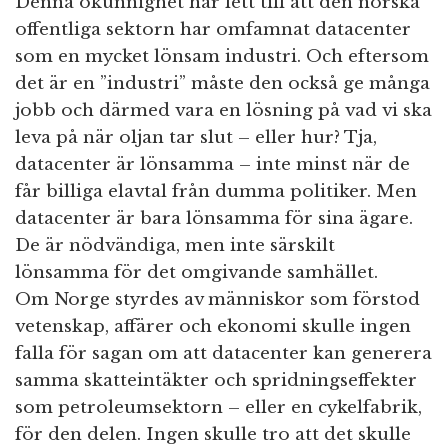
Denna okunnighet har lett till att den norska
offentliga sektorn har omfamnat datacenter
som en mycket lönsam industri. Och eftersom
det är en ”industri” måste den också ge många
jobb och därmed vara en lösning på vad vi ska
leva på när oljan tar slut – eller hur? Tja,
datacenter är lönsamma – inte minst när de
får billiga elavtal från dumma politiker. Men
datacenter är bara lönsamma för sina ägare.
De är nödvändiga, men inte särskilt
lönsamma för det omgivande samhället.
Om Norge styrdes av människor som förstod
vetenskap, affärer och ekonomi skulle ingen
falla för sagan om att datacenter kan generera
samma skatteintäkter och spridningseffekter
som petroleumsektorn – eller en cykelfabrik,
för den delen. Ingen skulle tro att det skulle