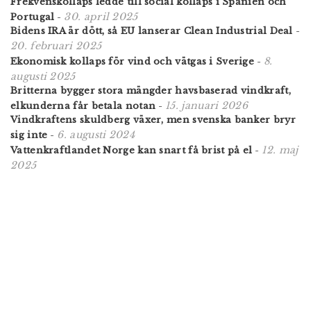
Frekvenskollaps ledde till social kollaps i Spanien och
30. april 2025
Portugal
-
Bidens IRA är dött, så EU lanserar Clean Industrial Deal
-
20. februari 2025
8.
Ekonomisk kollaps för vind och vätgas i Sverige
-
augusti 2025
Britterna bygger stora mängder havsbaserad vindkraft,
15. januari 2026
elkunderna får betala notan
-
Vindkraftens skuldberg växer, men svenska banker bryr
6. augusti 2024
sig inte
-
12. maj
Vattenkraftlandet Norge kan snart få brist på el
-
2025