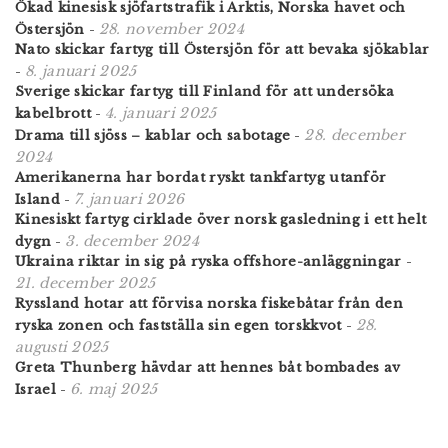
Ökad kinesisk sjöfartstrafik i Arktis, Norska havet och
28. november 2024
Östersjön
-
Nato skickar fartyg till Östersjön för att bevaka sjökablar
8. januari 2025
-
Sverige skickar fartyg till Finland för att undersöka
4. januari 2025
kabelbrott
-
28. december
Drama till sjöss – kablar och sabotage
-
2024
Amerikanerna har bordat ryskt tankfartyg utanför
7. januari 2026
Island
-
Kinesiskt fartyg cirklade över norsk gasledning i ett helt
3. december 2024
dygn
-
Ukraina riktar in sig på ryska offshore-anläggningar
-
21. december 2025
Ryssland hotar att förvisa norska fiskebåtar från den
28.
ryska zonen och fastställa sin egen torskkvot
-
augusti 2025
Greta Thunberg hävdar att hennes båt bombades av
6. maj 2025
Israel
-