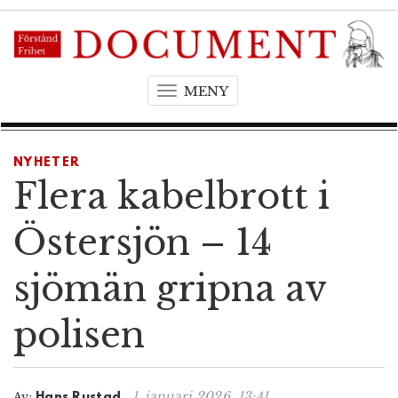
MENY
T
o
g
g
NYHETER
l
Flera kabelbrott i
e
n
Östersjön – 14
a
v
sjömän gripna av
i
g
polisen
a
t
i
o
1. januari 2026, 13:41
Av:
Hans Rustad