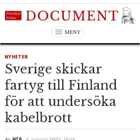
MENY
T
o
g
g
NYHETER
l
Sverige skickar
e
n
fartyg till Finland
a
v
för att undersöka
i
g
kabelbrott
a
t
i
o
4. januari 2025, 16:48
Av:
NTB