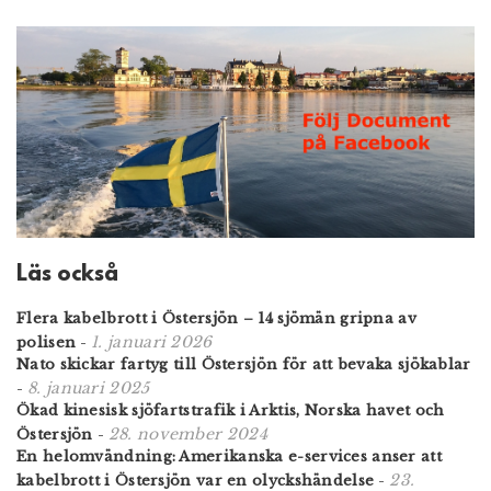
Läs också
Flera kabelbrott i Östersjön – 14 sjömän gripna av
1. januari 2026
polisen
-
Nato skickar fartyg till Östersjön för att bevaka sjökablar
8. januari 2025
-
Ökad kinesisk sjöfartstrafik i Arktis, Norska havet och
28. november 2024
Östersjön
-
En helomvändning: Amerikanska e-services anser att
23.
kabelbrott i Östersjön var en olyckshändelse
-