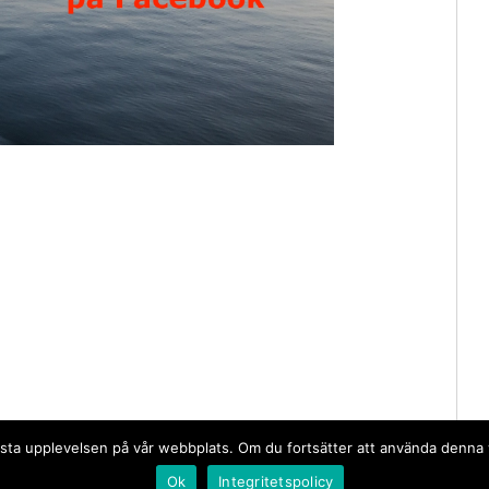
n bästa upplevelsen på vår webbplats. Om du fortsätter att använda denn
Ok
Integritetspolicy