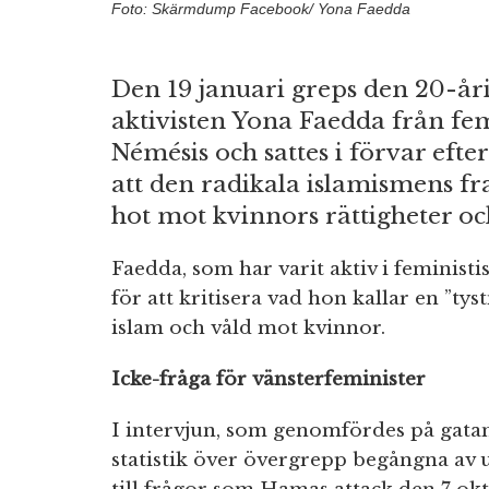
Foto: Skärmdump Facebook/ Yona Faedda
Den 19 januari greps den 20-åri
aktivisten Yona Faedda från fe
Némésis och sattes i förvar efter
att den radikala islamismens fra
hot mot kvinnors rättigheter oc
Faedda, som har varit aktiv i feminist
för att kritisera vad hon kallar en ”ty
islam och våld mot kvinnor.
Icke-fråga för vänsterfeminister
I intervjun, som genomfördes på gatan,
statistik över övergrepp begångna av 