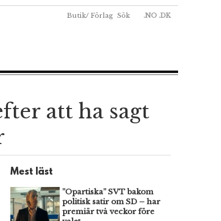
Butik
/
Förlag
Sök
.NO
.DK
fter att ha sagt
r
Mest läst
”Opartiska” SVT bakom
politisk satir om SD – har
premiär två veckor före