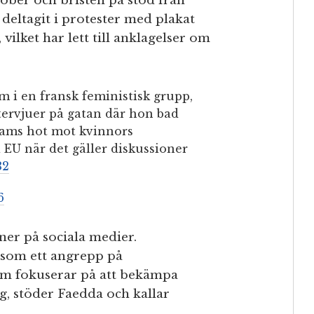
ober och bristen på stöd från
 deltagit i protester med plakat
, vilket har lett till anklagelser om
i en fransk feministisk grupp,
tervjuer på gatan där hon bad
lams hot mot kvinnors
i EU när det gäller diskussioner
32
6
ner på sociala medier.
t som ett angrepp på
som fokuserar på att bekämpa
ng, stöder Faedda och kallar