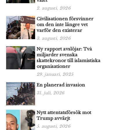
valet
2. augusti, 2026
Civilisationen försvinner
om den inte längre vet
varför den existerar
3. augusti, 2026
Ny rapport avslöjar: Två
miljarder svenska
skattekronor till islamistiska
organisationer
29. januari, 2025
En planerad invasion
31. juli, 2026
Nytt attentatsförsök mot
Trump avvärjt
5. augusti, 2026