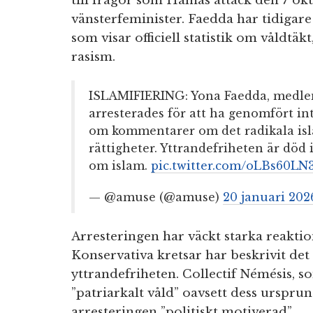
till frågor som Hamas attack den 7 okt
vänsterfeminister. Faedda har tidigare
som visar officiell statistik om våldtäkt
rasism.
ISLAMIFIERING: Yona Faedda, medlem 
arresterades för att ha genomfört in
om kommentarer om det radikala is
rättigheter. Yttrandefriheten är död 
om islam.
pic.twitter.com/oLBs60LN
— @amuse (@amuse)
20 januari 202
Arresteringen har väckt starka reaktio
Konservativa kretsar har beskrivit de
yttrandefriheten. Collectif Némésis, 
”patriarkalt våld” oavsett dess urspru
arresteringen ”politiskt motiverad”.