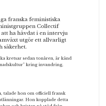
ga franska feministiska
ministgruppen Collectif
 att ha hävdat i en intervju
mväxt utgör ett allvarligt
h säkerhet.
iska kretsar sedan tonåren, är känd
stnadskultur” kring invandring,
 talade hon om officiell fransk
utlänningar. Hon kopplade detta