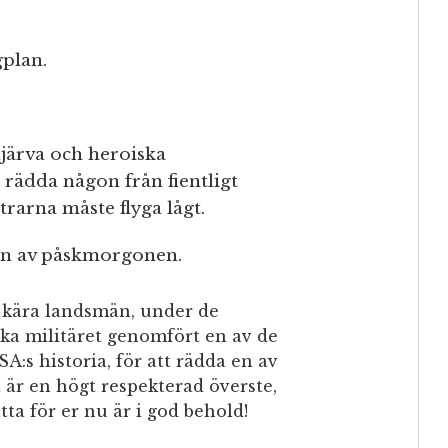
gplan.
djärva och heroiska
rädda någon från fientligt
rarna måste flyga lågt.
jan av påskmorgonen.
ära landsmän, under de
ka militäret genomfört en av de
A:s historia, för att rädda en av
å är en högt respekterad överste,
ta för er nu är i god behold!