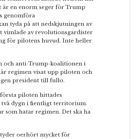
Det är en enorm seger för Trump
des genomföra
an tyda på att nedskjutningen av
Det vimlade av revolutionsgardister
ng för pilotens huvud. Inte heller
n och anti-Trump-koalitionen i
 där regimen visat upp piloten och
gen president till fullo.
första piloten hittades
två dygn i fientligt territorium.
ar som hatar regimen. Det ska ha
tyder oerhört mycket för