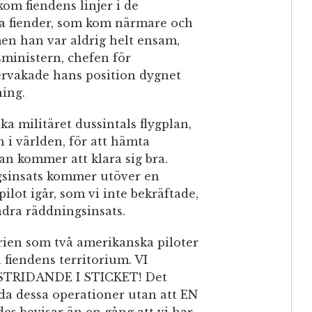
om fiendens linjer i de
åra fiender, som kom närmare och
en han var aldrig helt ensam,
sministern, chefen för
ervakade hans position dygnet
ning.
a militäret dussintals flygplan,
i världen, för att hämta
n kommer att klara sig bra.
gsinsats kommer utöver en
lot igår, som vi inte bekräftade,
ndra räddningsinsats.
orien som två amerikanska piloter
å fiendens territorium. VI
TRIDANDE I STICKET! Det
da dessa operationer utan att EN