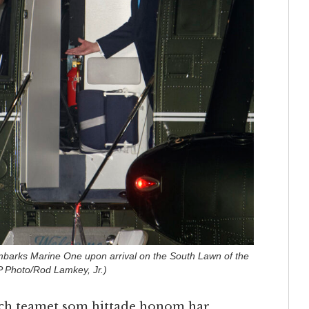
embarks Marine One upon arrival on the South Lawn of the
P Photo/Rod Lamkey, Jr.)
t och teamet som hittade honom har