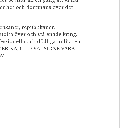
s bevisar än en gång att vi har
senhet och dominans över det
rikaner, republikaner,
stolta över och stå enade kring.
fessionella och dödliga militären
 AMERIKA, GUD VÄLSIGNE VÅRA
A!