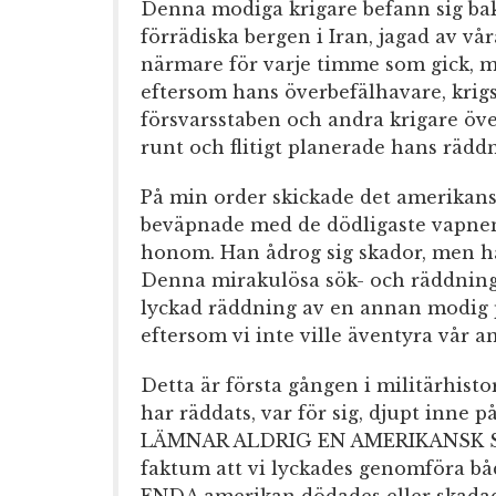
Denna modiga krigare befann sig bak
förrädiska bergen i Iran, jagad av v
närmare för varje timme som gick, m
eftersom hans överbefälhavare, krig
försvarsstaben och andra krigare öv
runt och flitigt planerade hans rädd
På min order skickade det amerikansk
beväpnade med de dödligaste vapnen 
honom. Han ådrog sig skador, men ha
Denna mirakulösa sök- och räddnin
lyckad räddning av en annan modig pi
eftersom vi inte ville äventyra vår a
Detta är första gången i militärhist
har räddats, var för sig, djupt inne p
LÄMNAR ALDRIG EN AMERIKANSK S
faktum att vi lyckades genomföra bå