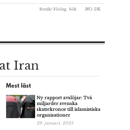
Butik
/
Förlag
Sök
.NO
.DK
at Iran
Mest läst
Ny rapport avslöjar: Två
miljarder svenska
skattekronor till islamistiska
organisationer
29. januari, 2025