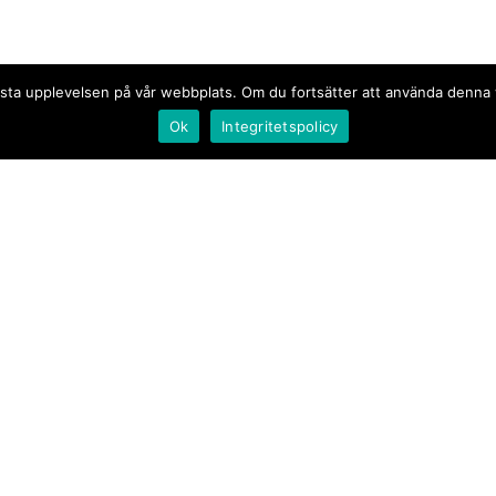
n bästa upplevelsen på vår webbplats. Om du fortsätter att använda denn
Ok
Integritetspolicy
Document.se
Första sidan
·
Nyheter
·
Kommentarer
·
Utrikes
·
Gästskribent
·
Ur flödet/I korthet
·
Notiser
·
Svarta tavlan
·
Kultur
·
Debatt
·
Butik/Förlag