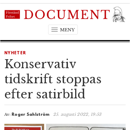
MENY
T
o
g
g
NYHETER
l
Konservativ
e
n
tidskrift stoppas
a
v
efter satirbild
i
g
a
t
25. augusti 2022, 19:53
Av:
Roger Sahlström
i
o