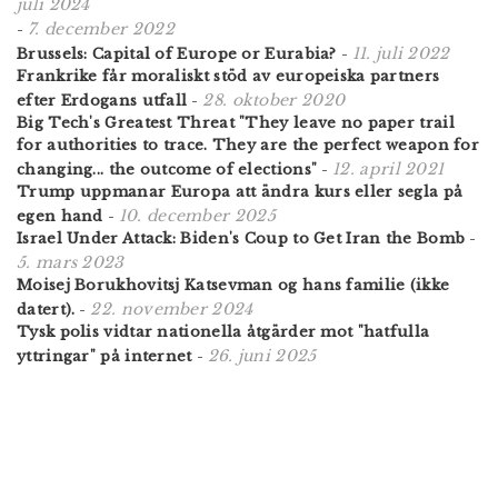
juli 2024
7. december 2022
-
11. juli 2022
Brussels: Capital of Europe or Eurabia?
-
Frankrike får moraliskt stöd av europeiska partners
28. oktober 2020
efter Erdogans utfall
-
Big Tech's Greatest Threat "They leave no paper trail
for authorities to trace. They are the perfect weapon for
12. april 2021
changing... the outcome of elections"
-
Trump uppmanar Europa att ändra kurs eller segla på
10. december 2025
egen hand
-
Israel Under Attack: Biden's Coup to Get Iran the Bomb
-
5. mars 2023
Moisej Borukhovitsj Katsevman og hans familie (ikke
22. november 2024
datert).
-
Tysk polis vidtar nationella åtgärder mot "hatfulla
26. juni 2025
yttringar" på internet
-