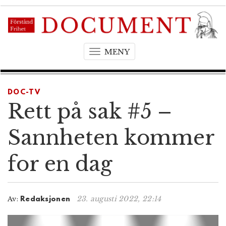
MENY
T
o
g
g
DOC-TV
l
Rett på sak #5 –
e
n
Sannheten kommer
a
v
for en dag
i
g
a
t
23. augusti 2022, 22:14
Av:
Redaksjonen
i
o