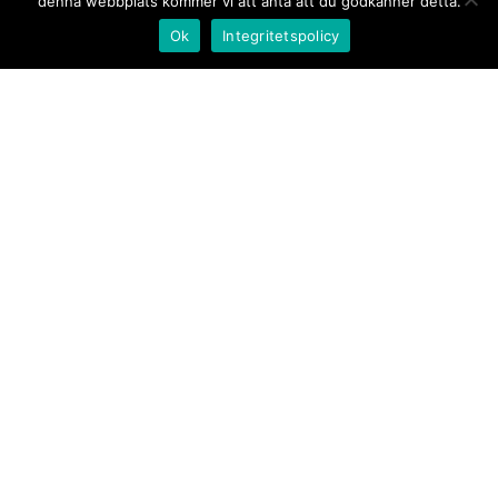
denna webbplats kommer vi att anta att du godkänner detta.
Ok
Integritetspolicy
Kontakt/tips oss
Om oss
Document.se
Första sidan
·
Nyheter
·
Kommentarer
·
Utrikes
·
Gästskribent
·
Ur flödet/I korthet
·
Notiser
·
Svarta
tavlan
·
Kultur
·
Debatt
·
Butik/Förlag