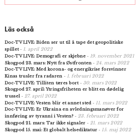
Läs också
Doc-TV LIVE: Biden ser ut til å tape det geopolitiske
1. april 2022
spillet
-
19. november 2021
Doc-TV LIVE: Demografi er skjebne
-
24. mars 2022
Skogpod 23. mars: Nytt fra Østfronten
-
Doc-TV LIVE: Med korona- og energikrise forsvinner
1. februari 2022
Kinas trusler fra radaren
-
30. mars 2022
Doc-TV LIVE: Tilliten tæres bort
-
Skogpod 27. april: Ytringsfriheten er blitt en dødelig
27. april 2022
trussel
-
11. mars 2022
Doc-TV LIVE: Vesten blir et annet sted
-
Doc-TV LIVE: Er Ukraina en avledningsmanøver for
23. februari 2022
innføring av tyranni i Vesten?
-
21. mars 2022
Skogpod 21. mars: Tar ikke signaler
-
15. maj 2022
Skogpod 15. mai: Et globalt helsediktatur
-