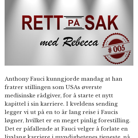
n
Anthony Fauci kunngjorde mandag at han
fratrer stillingen som USAs øverste
medisinske rådgiver, for å starte et nytt
kapittel i sin karriere. I kveldens sending
legger vi ut på en to år lang reise i Faucis
løgner, hvilket er en meget pinlig forestilling.
Det er påfallende at Fauci velger å forlate en
livslang karriere i myndighetenes tjeneste, nå