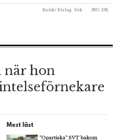
Butik
/
Förlag
Sök
.NO
.DK
d när hon
rintelseförnekare
Mest läst
”Opartiska” SVT bakom