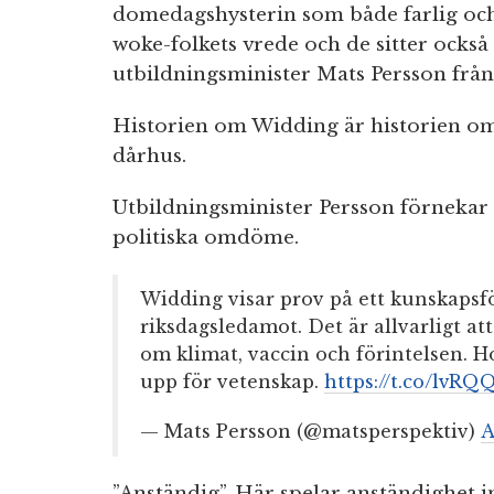
domedagshysterin som både farlig och 
woke-folkets vrede och de sitter också
utbildningsminister Mats Persson från
Historien om Widding är historien om 
dårhus.
Utbildningsminister Persson förnekar
politiska omdöme.
Widding visar prov på ett kunskapsf
riksdagsledamot. Det är allvarligt att
om klimat, vaccin och förintelsen. H
upp för vetenskap.
https://t.co/lvRQ
— Mats Persson (@matsperspektiv)
A
”Anständig”. Här spelar anständighet 