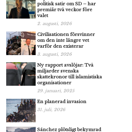
politisk satir om SD – har
premiär två veckor före
valet
2. augusti, 2026
Civilisationen försvinner
om den inte längre vet
varför den existerar
3. augusti, 2026
Ny rapport avslöjar: Två
miljarder svenska
skattekronor till islamistiska
organisationer
29. januari, 2025
En planerad invasion
31. juli, 2026
Sánchez plötsligt bekymrad