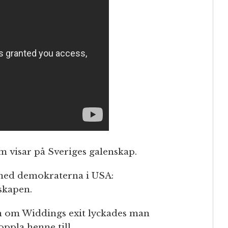
 visar på Sveriges galenskap.
t med demokraterna i USA:
skapen.
 om Widdings exit lyckades man
koppla henne till