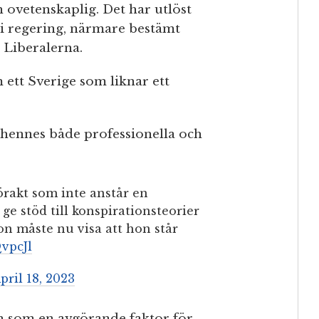
ovetenskaplig. Det har utlöst
 i regering, närmare bestämt
 Liberalerna.
ett Sverige som liknar ett
 hennes både professionella och
örakt som inte anstår en
 ge stöd till konspirationsteorier
on måste nu visa att hon står
QvpcJl
pril 18, 2023
in som en avgörande faktor för