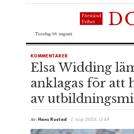
Torsdag 06. augusti
KOMMENTARER
Elsa Widding läm
anklagas för att
av utbildningsmi
1. maj 2023, 11:49
Av:
Hans Rustad