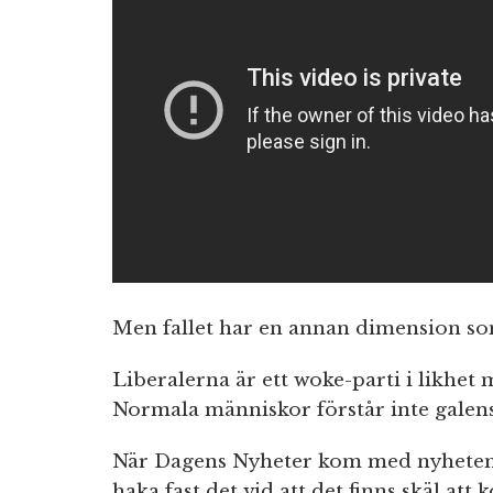
Men fallet har en annan dimension som
Liberalerna är ett woke-parti i likhe
Normala människor förstår inte galen
När Dagens Nyheter kom med nyheten
haka fast det vid att det finns skäl att 