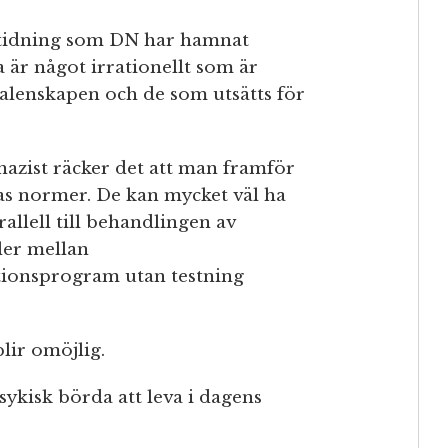
d tidning som DN har hamnat
a är något irrationellt som är
galenskapen och de som utsätts för
 nazist räcker det att man framför
s normer. De kan mycket väl ha
allell till behandlingen av
ller mellan
ationsprogram utan testning
lir omöjlig.
sykisk börda att leva i dagens