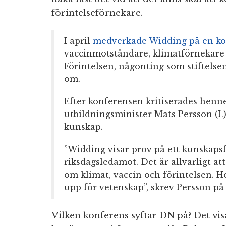
förintelseförnekare.
I april
medverkade Widding på en ko
vaccinmotståndare, klimatförnekare 
Förintelsen, någonting som stiftels
om.
Efter konferensen kritiserades henn
utbildningsminister Mats Persson (L
kunskap.
”Widding visar prov på ett kunskaps
riksdagsledamot. Det är allvarligt att
om klimat, vaccin och förintelsen. H
upp för vetenskap”, skrev Persson p
Vilken konferens syftar DN på? Det vis