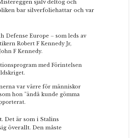
istereggen själv deltog och
bliken bar silverfoliehattar och var
th Defense Europe – som leds av
ikern Robert F Kennedy Jr,
 John F Kennedy.
nationsprogram med Förintelsen
ldskriget.
onerna var värre för människor
tersom hon ”ändå kunde gömma
pporterat.
 Det är som i Stalins
ig överallt. Den måste