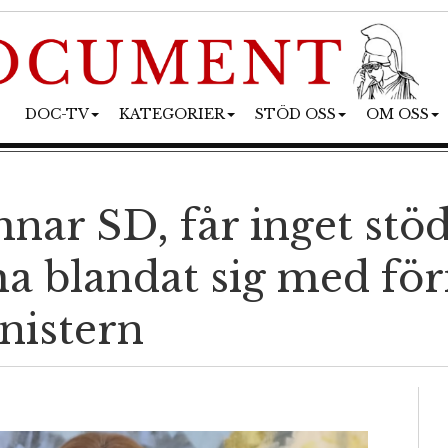
DOC-TV
KATEGORIER
STÖD OSS
OM OSS
nar SD, får inget stö
 ha blandat sig med fö
nistern