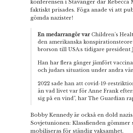
konferensen i Stavanger där Rebecca M
faktiskt prisades. Föga anade vi att pu
gömda nazister!
En medarrangör var
Children’s Heal
den amerikanska konspirationsteoret
brorson till USA:s tidigare president
Han har flera gånger jämfört vacci
och judars situation under andra vär
2022 sade han att covid-19-restrikti
än vad livet var för Anne Frank ef
sig på en vind”, har The Guardian ra
Bobby Kennedy är också en dold nazist.
Sovjetunionen: Klassfienden gömmer s
mobiliseras för ständig vaksamhet.