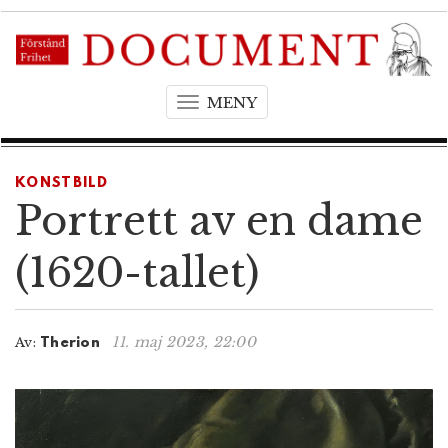
MENY
T
o
g
g
KONSTBILD
l
Portrett av en dame
e
n
(1620-tallet)
a
v
i
11. maj 2023, 22:00
Av:
Therion
g
a
t
i
o