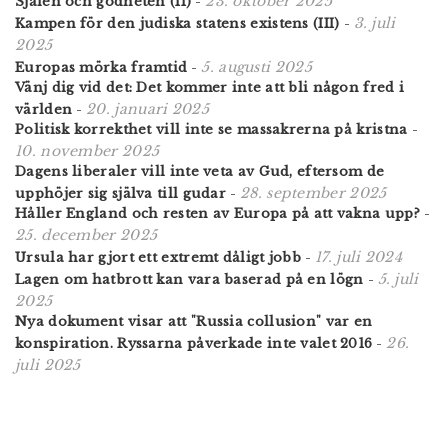
23. oktober 2025
Själen och godheten (II)
-
3. juli
Kampen för den judiska statens existens (III)
-
2025
5. augusti 2025
Europas mörka framtid
-
Vänj dig vid det: Det kommer inte att bli någon fred i
20. januari 2025
världen
-
Politisk korrekthet vill inte se massakrerna på kristna
-
10. november 2025
Dagens liberaler vill inte veta av Gud, eftersom de
28. september 2025
upphöjer sig själva till gudar
-
Håller England och resten av Europa på att vakna upp?
-
25. december 2025
17. juli 2024
Ursula har gjort ett extremt dåligt jobb
-
5. juli
Lagen om hatbrott kan vara baserad på en lögn
-
2025
Nya dokument visar att "Russia collusion" var en
26.
konspiration. Ryssarna påverkade inte valet 2016
-
juli 2025