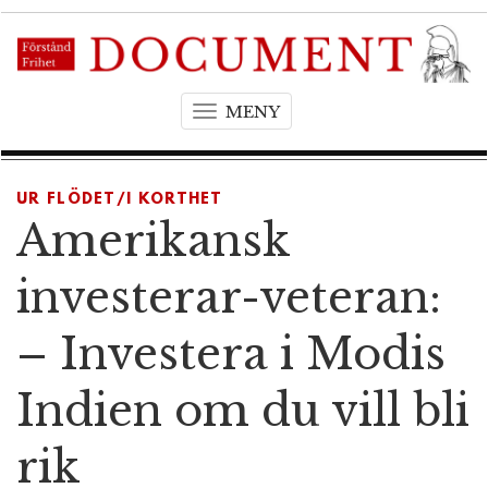
MENY
T
o
g
g
UR FLÖDET/I KORTHET
l
Amerikansk
e
n
investerar-veteran:
a
v
– Investera i Modis
i
g
Indien om du vill bli
a
t
rik
i
o