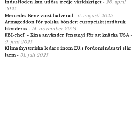
26. april
Indusfloden kan utlösa tredje världskriget
-
2025
6. augusti 2025
Mercedes Benz vinst halverad
-
Armageddon för polska bönder: europeiskt jordbruk
14. november 2025
likvideras
-
FBI-chef: - Kina använder fentanyl för att knäcka USA
-
9. juni 2025
Klimathysteriska ledare inom EU:s fordonsindustri slår
31. juli 2025
larm
-