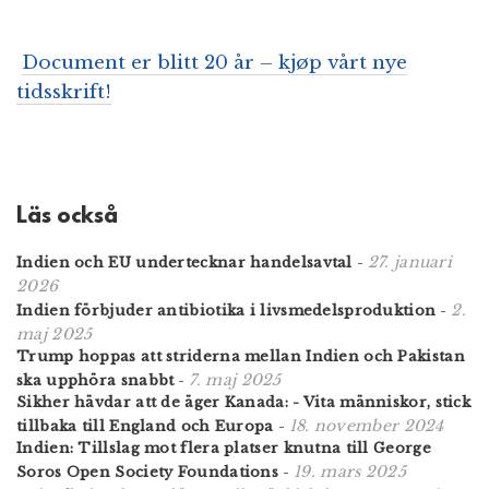
Document er blitt 20 år – kjøp vårt nye
tidsskrift!
Läs också
27. januari
Indien och EU undertecknar handelsavtal
-
2026
2.
Indien förbjuder antibiotika i livsmedelsproduktion
-
maj 2025
Trump hoppas att striderna mellan Indien och Pakistan
7. maj 2025
ska upphöra snabbt
-
Sikher hävdar att de äger Kanada: - Vita människor, stick
18. november 2024
tillbaka till England och Europa
-
Indien: Tillslag mot flera platser knutna till George
19. mars 2025
Soros Open Society Foundations
-