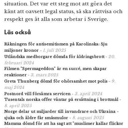
situation. Det var ett steg mot att göra det
känt att oavsett legal status, så ska rättvisa och
respekt ges åt alla som arbetar i Sverige.
Läs också
Räkningen för antisemitismen på Karolinska: Sju
1. juli 2025
miljoner kronor
-
20.
Utländska medborgare dömda för åldringsbrott
-
februari 2024
Filmen "Spermageddon" är en succé, men skapar
3. mars 2025
reaktioner
-
9.
Greta Thunberg dömd för ohörsamhet mot polis
-
maj 2024
3. april 2024
Postnord vill försämra servicen
-
Tusentals norska offer väntar på ersättning i brottmål
-
8. april 2025
Norge delar ut miljarder till invandrare och Ukraina -
8. augusti 2025
sjuka och äldre får småsmulor
-
Mamma dömd för att ha sagt att "muslimer kallar flickor