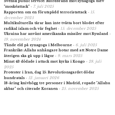
Svensk public service: Mordbrand mot synagoga blev
7. juli 2025
"moskéattack"
-
15.
Rapporten om en förutspådd terroristattack
-
december 2025
Multikulturella tårar kan inte tvätta bort blodet efter
15. december 2025
radikal islam och vår feghet
-
Ukraina har använt amerikanska missiler mot Ryssland
-
19. november 2024
6. juli 2025
Tände eld på synagoga i Melbourne
-
Frankrike: Allahs anhängare hotar med att Notre Dame
9. mars 2025
återigen ska gå upp i lågor
-
28. juli
Minst 43 dödade i attack mot kyrka i Kongo
-
2025
Protester i Iran, dag 15: Revolutionsgardet dödar
12. januari 2026
hundratals
-
18-åring knivhögg tre personer i Madrid, ropade "Allahu
25. november 2025
akbar" och citerade Koranen
-