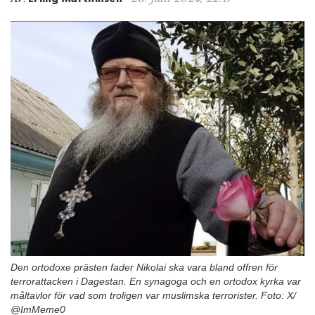
n
Den ortodoxe prästen fader Nikolai ska vara bland offren för
terrorattacken i Dagestan. En synagoga och en ortodox kyrka var
måltavlor för vad som troligen var muslimska terrorister. Foto: X/
@ImMeme0