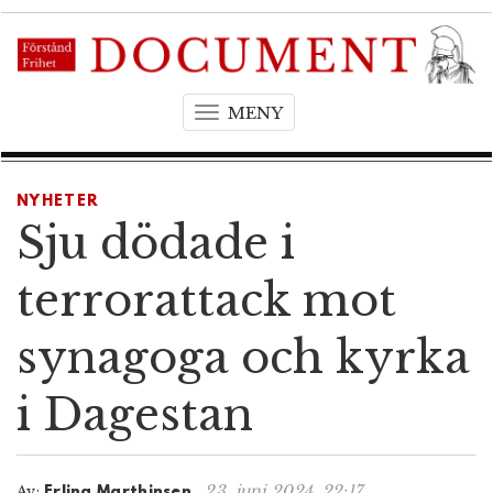
MENY
T
o
g
g
NYHETER
l
Sju dödade i
e
n
terrorattack mot
a
v
synagoga och kyrka
i
g
i Dagestan
a
t
i
o
23. juni 2024, 22:17
Av:
Erling Marthinsen