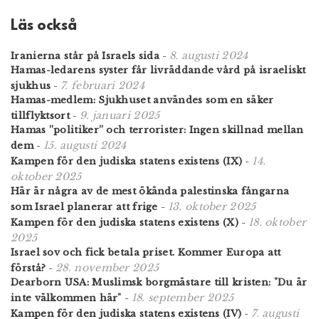
Läs också
8. augusti 2024
Iranierna står på Israels sida
-
Hamas-ledarens syster får livräddande vård på israeliskt
7. februari 2024
sjukhus
-
Hamas-medlem: Sjukhuset användes som en säker
9. januari 2025
tillflyktsort
-
Hamas ”politiker” och terrorister: Ingen skillnad mellan
15. augusti 2024
dem
-
14.
Kampen för den judiska statens existens (IX)
-
oktober 2025
Här är några av de mest ökända palestinska fångarna
13. oktober 2025
som Israel planerar att frige
-
18. oktober
Kampen för den judiska statens existens (X)
-
2025
Israel sov och fick betala priset. Kommer Europa att
28. november 2025
förstå?
-
Dearborn USA: Muslimsk borgmästare till kristen: "Du är
18. september 2025
inte välkommen här"
-
7. augusti
Kampen för den judiska statens existens (IV)
-