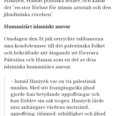
Haniyeh, Hamas politiska ledare, och kallar
det ”en stor förlust för islams
ummah
och den
jihadistiska rörelsen”.
Humanitärt islamiskt ansvar
Onsdagen den 31 juli uttryckte talibanerna
sina kondoleanser till det palestinska folket
och bekräftade sitt åtagande att försvara
Palestina och Hamas som en del av dess
islamiska humanitära ansvar.
– Ismail Haniyeh var en vis palestinsk
muslim. Med sitt framgångsrika jihad
gjorde han betydande uppoffringar och
han förblev sin sak trogen. Haniyeh lärde
sina anhängare värdena motstånd,
uppoffring, tålamod, uthållighet och jihad.