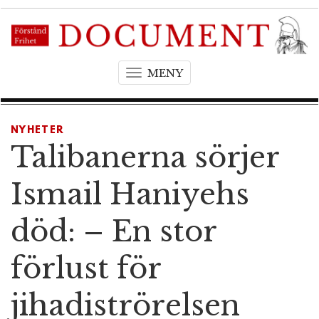
MENY
T
o
g
g
NYHETER
l
Talibanerna sörjer
e
n
Ismail Haniyehs
a
v
död: – En stor
i
g
förlust för
a
t
jihadiströrelsen
i
o