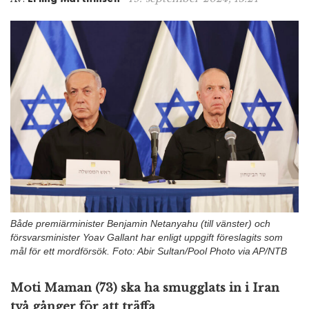
n
Både premiärminister Benjamin Netanyahu (till vänster) och
försvarsminister Yoav Gallant har enligt uppgift föreslagits som
mål för ett mordförsök. Foto: Abir Sultan/Pool Photo via AP/NTB
Moti Maman (73) ska ha smugglats in i Iran
två gånger för att träffa