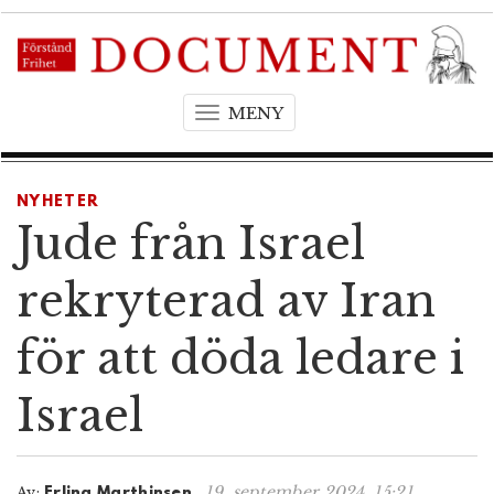
MENY
T
o
g
g
NYHETER
l
Jude från Israel
e
n
rekryterad av Iran
a
v
för att döda ledare i
i
g
Israel
a
t
i
o
19. september 2024, 15:21
Av:
Erling Marthinsen