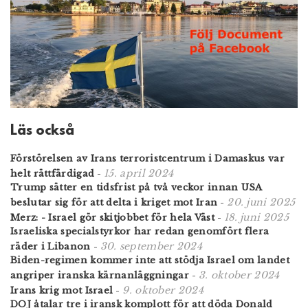
Läs också
Förstörelsen av Irans terroristcentrum i Damaskus var
15. april 2024
helt rättfärdigad
-
Trump sätter en tidsfrist på två veckor innan USA
20. juni 2025
beslutar sig för att delta i kriget mot Iran
-
18. juni 2025
Merz: - Israel gör skitjobbet för hela Väst
-
Israeliska specialstyrkor har redan genomfört flera
30. september 2024
räder i Libanon
-
Biden-regimen kommer inte att stödja Israel om landet
3. oktober 2024
angriper iranska kärnanläggningar
-
9. oktober 2024
Irans krig mot Israel
-
DOJ åtalar tre i iransk komplott för att döda Donald