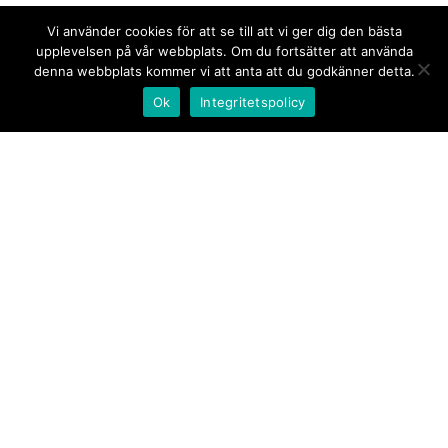
Vi använder cookies för att se till att vi ger dig den bästa
upplevelsen på vår webbplats. Om du fortsätter att använda
denna webbplats kommer vi att anta att du godkänner detta.
Ok
Integritetspolicy
Kontakt/tips oss
Om oss
Document.se
Första sidan
·
Nyheter
·
Kommentarer
·
Utrikes
·