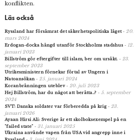
konflikten.
Läs också
20.
Ryssland har försämrat det säkerhetspolitiska läget
-
mars 2024
12.
Erdogan-docka hängd utanför Stockholms stadshus
-
januari 2023
23.
Billström gör eftergifter till islam, ber om ursäkt.
-
september 2023
Utrikesministern förnekar förtal av Ungern i
25. januari 2024
Natoansökan
-
20. juli 2023
Koranbränningen uteblev
-
5. september
Hej Billström, har du något att berätta..?
-
2024
23.
SVT: Danska soldater var förberedda på krig
-
januari 2026
Ayaan Hirsi Ali: Sverige är ett skolboksexempel på en
31. januari 2025
"failed state"
-
Ukraina använde vapen från USA vid angrepp inne i
3. juni 2024
Ryssland
-