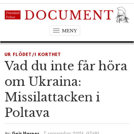
MENY
T
o
g
g
UR FLÖDET/I KORTHET
l
Vad du inte får höra
e
n
om Ukraina:
a
v
Missilattacken i
i
g
Poltava
a
t
i
o
7. september 2024, 07:00
Av:
Geir Hasnes