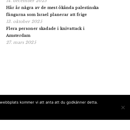
14. december 2025
Här är några av de mest ökända palestinska
fångarna som Israel planerar att frige
13. oktober 2025
Flera personer skadade i knivattack i
Amsterdam
27. mars 2025
a webbplats kommer vi att anta att du godkänner detta.