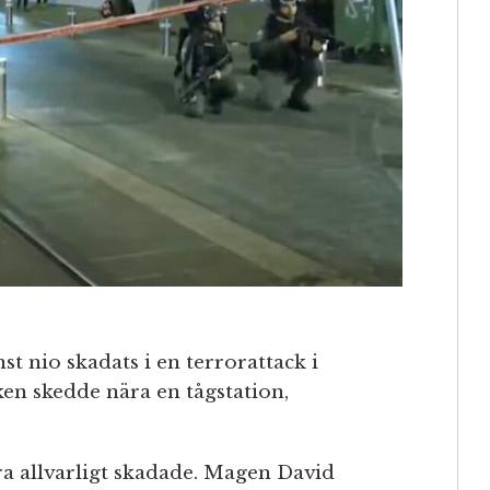
st nio skadats i en terrorattack i
tacken skedde nära en tågstation,
a allvarligt skadade. Magen David