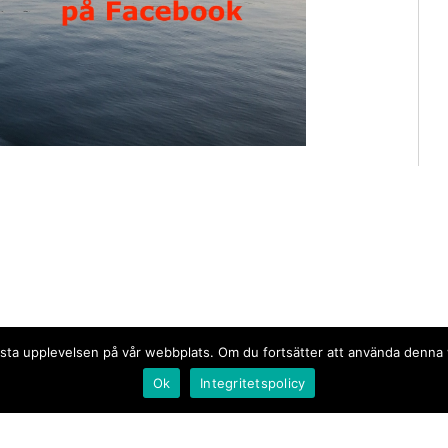
n bästa upplevelsen på vår webbplats. Om du fortsätter att använda denn
Ok
Integritetspolicy