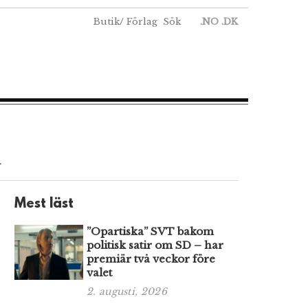
Butik
/
Förlag
Sök
.NO
.DK
a
Mest läst
”Opartiska” SVT bakom
politisk satir om SD – har
premiär två veckor före
valet
2. augusti, 2026