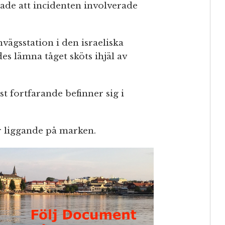
ade att incidenten involverade
vägsstation i den israeliska
es lämna tåget sköts ihjäl av
st fortfarande befinner sig i
r liggande på marken.