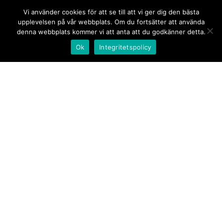
Vi använder cookies för att se till att vi ger dig den bästa
upplevelsen på vår webbplats. Om du fortsätter att använda
denna webbplats kommer vi att anta att du godkänner detta.
Ok
Integritetspolicy
Kontakt/tips oss
Om oss
Document.se
Första sidan
·
Nyheter
·
Kommentarer
·
Utrikes
·