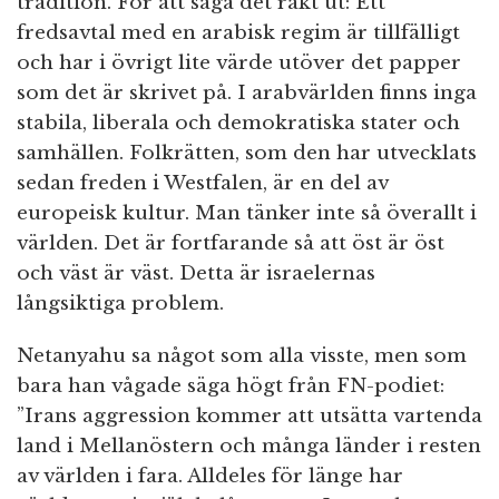
tradition. För att säga det rakt ut: Ett
fredsavtal med en arabisk regim är tillfälligt
och har i övrigt lite värde utöver det papper
som det är skrivet på. I arabvärlden finns inga
stabila, liberala och demokratiska stater och
samhällen. Folkrätten, som den har utvecklats
sedan freden i Westfalen, är en del av
europeisk kultur. Man tänker inte så överallt i
världen. Det är fortfarande så att öst är öst
och väst är väst. Detta är israelernas
långsiktiga problem.
Netanyahu sa något som alla visste, men som
bara han vågade säga högt från FN-podiet:
”Irans aggression kommer att utsätta vartenda
land i Mellanöstern och många länder i resten
av världen i fara. Alldeles för länge har