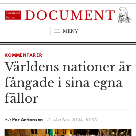
MENY
T
o
g
g
KOMMENTARER
l
Världens nationer är
e
n
fångade i sina egna
a
v
fällor
i
g
a
t
2. oktober 2024, 10:30
Av:
Per Antonsen
i
o