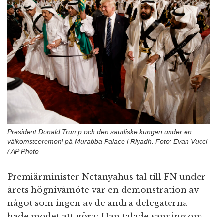
n
President Donald Trump och den saudiske kungen under en
välkomstceremoni på Murabba Palace i Riyadh. Foto: Evan Vucci
/ AP Photo
Premiärminister Netanyahus tal till FN under
årets högnivåmöte var en demonstration av
något som ingen av de andra delegaterna
hade modet att göra: Han talade sanning om