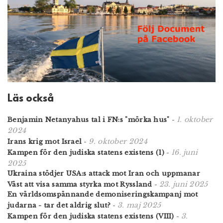
Läs också
1. oktober
Benjamin Netanyahus tal i FN:s "mörka hus"
-
2024
9. oktober 2024
Irans krig mot Israel
-
16. juni
Kampen för den judiska statens existens (1)
-
2025
Ukraina stödjer USA:s attack mot Iran och uppmanar
23. juni 2025
Väst att visa samma styrka mot Ryssland
-
En världsomspännande demoniseringskampanj mot
3. maj 2025
judarna - tar det aldrig slut?
-
3.
Kampen för den judiska statens existens (VIII)
-