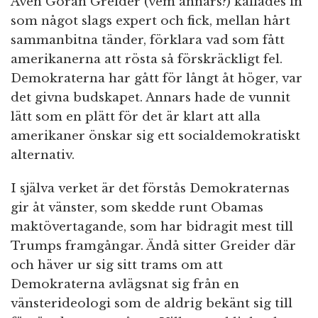
Även Göran Greider (vem annars?) kallades in
som något slags expert och fick, mellan hårt
sammanbitna tänder, förklara vad som fått
amerikanerna att rösta så förskräckligt fel.
Demokraterna har gått för långt åt höger, var
det givna budskapet. Annars hade de vunnit
lätt som en plätt för det är klart att alla
amerikaner önskar sig ett socialdemokratiskt
alternativ.
I själva verket är det förstås Demokraternas
gir åt vänster, som skedde runt Obamas
maktövertagande, som har bidragit mest till
Trumps framgångar. Ändå sitter Greider där
och häver ur sig sitt trams om att
Demokraterna avlägsnat sig från en
vänsterideologi som de aldrig bekänt sig till