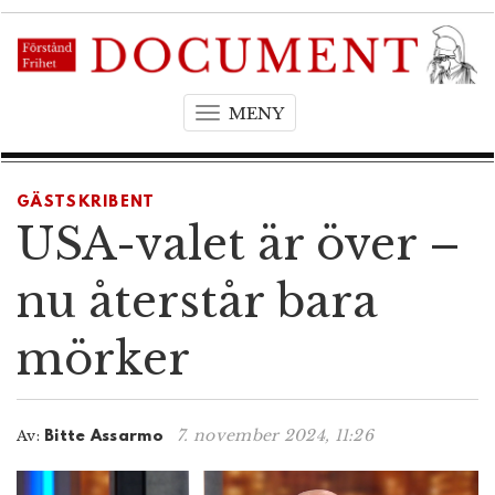
MENY
T
o
g
g
GÄSTSKRIBENT
l
USA-valet är över –
e
n
nu återstår bara
a
v
mörker
i
g
a
t
7. november 2024, 11:26
Av:
Bitte Assarmo
i
o