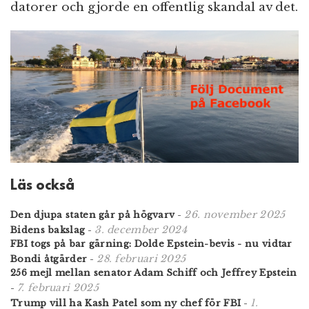
datorer och gjorde en offentlig skandal av det.
Läs också
26. november 2025
Den djupa staten går på högvarv
-
3. december 2024
Bidens bakslag
-
FBI togs på bar gärning: Dolde Epstein-bevis - nu vidtar
28. februari 2025
Bondi åtgärder
-
256 mejl mellan senator Adam Schiff och Jeffrey Epstein
7. februari 2025
-
1.
Trump vill ha Kash Patel som ny chef för FBI
-