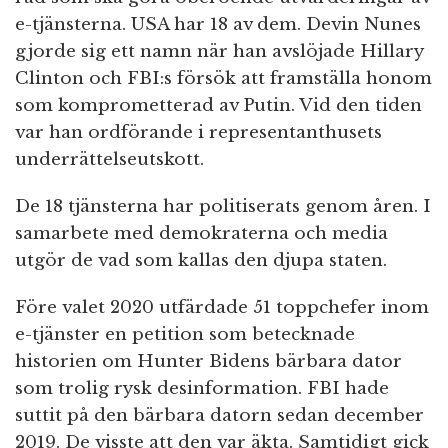
e-tjänsterna. USA har 18 av dem. Devin Nunes
gjorde sig ett namn när han avslöjade Hillary
Clinton och FBI:s försök att framställa honom
som komprometterad av Putin. Vid den tiden
var han ordförande i representanthusets
underrättelseutskott.
De 18 tjänsterna har politiserats genom åren. I
samarbete med demokraterna och media
utgör de vad som kallas den djupa staten.
Före valet 2020 utfärdade 51 toppchefer inom
e-tjänster en petition som betecknade
historien om Hunter Bidens bärbara dator
som trolig rysk desinformation. FBI hade
suttit på den bärbara datorn sedan december
2019. De visste att den var äkta. Samtidigt gick