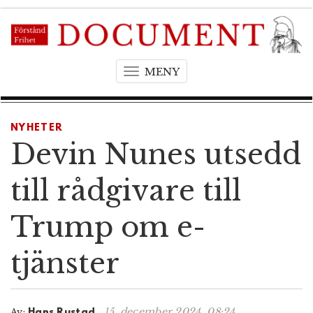
MENY
T
o
g
g
NYHETER
l
Devin Nunes utsedd
e
n
till rådgivare till
a
v
Trump om e-
i
g
tjänster
a
t
i
o
15. december 2024, 08:24
Av:
Hans Rustad