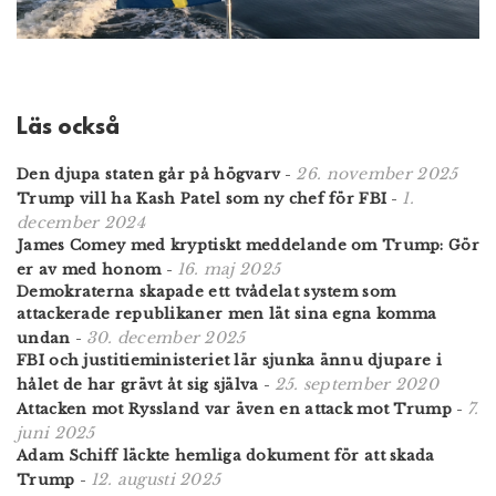
Läs också
26. november 2025
Den djupa staten går på högvarv
-
1.
Trump vill ha Kash Patel som ny chef för FBI
-
december 2024
James Comey med kryptiskt meddelande om Trump: Gör
16. maj 2025
er av med honom
-
Demokraterna skapade ett tvådelat system som
attackerade republikaner men lät sina egna komma
30. december 2025
undan
-
FBI och justitieministeriet lär sjunka ännu djupare i
25. september 2020
hålet de har grävt åt sig själva
-
7.
Attacken mot Ryssland var även en attack mot Trump
-
juni 2025
Adam Schiff läckte hemliga dokument för att skada
12. augusti 2025
Trump
-