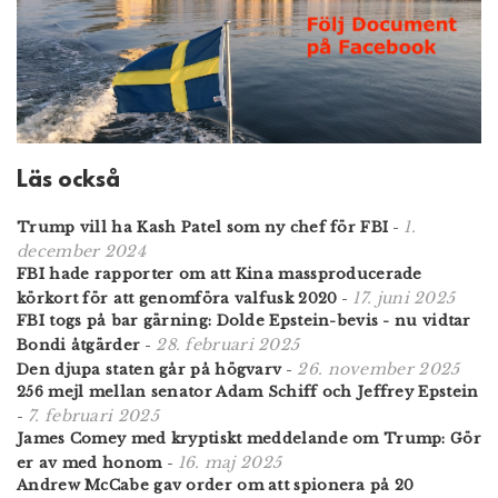
Läs också
1.
Trump vill ha Kash Patel som ny chef för FBI
-
december 2024
FBI hade rapporter om att Kina massproducerade
17. juni 2025
körkort för att genomföra valfusk 2020
-
FBI togs på bar gärning: Dolde Epstein-bevis - nu vidtar
28. februari 2025
Bondi åtgärder
-
26. november 2025
Den djupa staten går på högvarv
-
256 mejl mellan senator Adam Schiff och Jeffrey Epstein
7. februari 2025
-
James Comey med kryptiskt meddelande om Trump: Gör
16. maj 2025
er av med honom
-
Andrew McCabe gav order om att spionera på 20