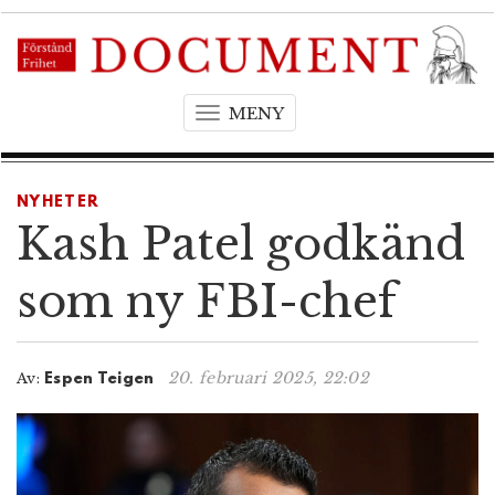
MENY
T
o
g
g
NYHETER
l
Kash Patel godkänd
e
n
som ny FBI-chef
a
v
i
20. februari 2025, 22:02
Av:
Espen Teigen
g
a
t
i
o