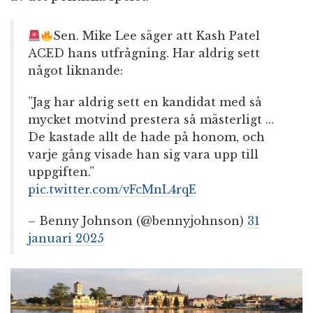
Sen. Mike Lee säger att Kash Patel
ACED hans utfrågning. Har aldrig sett
något liknande:
”Jag har aldrig sett en kandidat med så
mycket motvind prestera så mästerligt …
De kastade allt de hade på honom, och
varje gång visade han sig vara upp till
uppgiften.”
pic.twitter.com/vFcMnL4rqE
– Benny Johnson (@bennyjohnson)
31
januari 2025