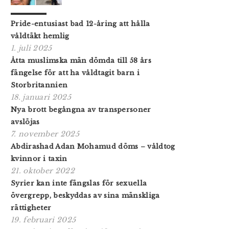
Pride-entusiast bad 12-åring att hålla
våldtäkt hemlig
1. juli 2025
Åtta muslimska män dömda till 58 års
fängelse för att ha våldtagit barn i
Storbritannien
18. januari 2025
Nya brott begångna av transpersoner
avslöjas
7. november 2025
Abdirashad Adan Mohamud döms – våldtog
kvinnor i taxin
21. oktober 2022
Syrier kan inte fängslas för sexuella
övergrepp, beskyddas av sina mänskliga
rättigheter
19. februari 2025