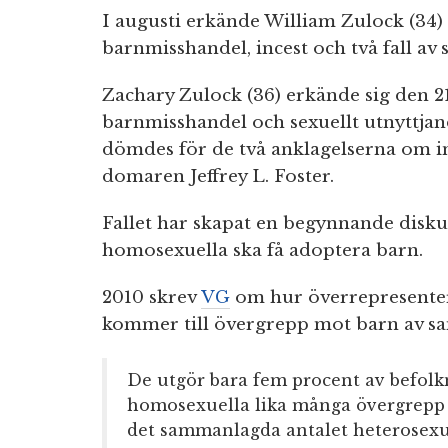
I augusti erkände William Zulock (34) s
barnmisshandel, incest och två fall av 
Zachary Zulock (36) erkände sig den 21
barnmisshandel och sexuellt utnyttjan
dömdes för de två anklagelserna om in
domaren Jeffrey L. Foster.
Fallet har skapat en begynnande disk
homosexuella ska få adoptera barn.
2010 skrev
VG
om hur överrepresenter
kommer till övergrepp mot barn av s
De utgör bara fem procent av befolk
homosexuella lika många övergrepp 
det sammanlagda antalet heterosexu