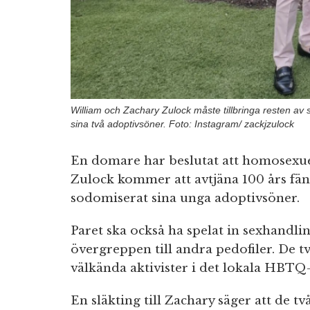
William och Zachary Zulock måste tillbringa resten av si
sina två adoptivsöner. Foto: Instagram/ zackjzulock
En domare har beslutat att homosexue
Zulock kommer att avtjäna 100 års fäng
sodomiserat sina unga adoptivsöner.
Paret ska också ha spelat in sexhandli
övergreppen till andra pedofiler. De 
välkända aktivister i det lokala HBTQ
En släkting till Zachary säger att de 