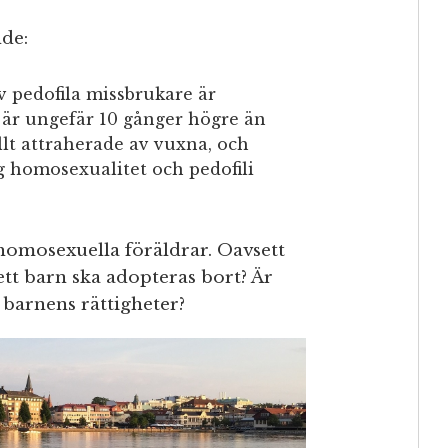
nde:
v pedofila missbrukare är
t är ungefär 10 gånger högre än
lt attraherade av vuxna, och
g homosexualitet och pedofili
homosexuella föräldrar. Oavsett
ett barn ska adopteras bort? Är
 barnens rättigheter?