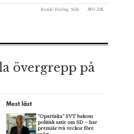
Butik
/
Förlag
Sök
.NO
.DK
lla övergrepp på
Mest läst
”Opartiska” SVT bakom
politisk satir om SD – har
premiär två veckor före