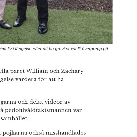
na liv i fängelse efter att ha grovt sexuellt övergrepp på
lla paret William och Zachary
else vardera för att ha
ngarna och delat videor av
två pedofilvåldtäktsmännen var
-samhället.
två pojkarna också misshandlades