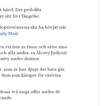
t hård. Det pedofila
 sitt liv i fängelse.
optivsönerna ska ha börjat när
aily Mail
.
n ett hus av fasor och satte sina
ch alla andra, sa Alcovy Judicial
Ginley under domen.
v, som är hur djupt det bara går,
s dem som kämpat för rättvisa
dessa två unga offer under de
rande.