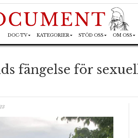
DOC-TV
KATEGORIER
STÖD OSS
OM OSS
ids fängelse för sexue
23