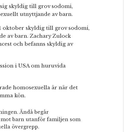
ig skyldig till grov sodomi,
sexuellt utnyttjande av barn.
 oktober skyldig till grov sodomi,
de av barn. Zachary Zulock
cest och befanns skyldig av
ussion i USA om huruvida
ade homosexuella är när det
amma kön.
ningen. Ändå begår
mot barn utanför familjen som
ella övergrepp.