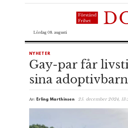
Lördag 08. augusti
NYHETER
Gay-par får livst
sina adoptivbarn
25. december 2024, 13:
Av:
Erling Marthinsen