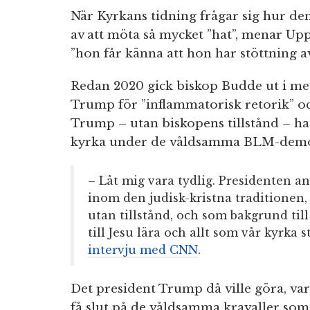
När Kyrkans tidning frågar sig hur de
av att möta så mycket ”hat”, menar Upps
”hon får känna att hon har stöttning av
Redan 2020 gick biskop Budde ut i me
Trump för ”inflammatorisk retorik” oc
Trump – utan biskopens tillstånd – ha
kyrka under de våldsamma BLM-demon
– Låt mig vara tydlig. Presidenten an
inom den judisk-kristna traditionen, 
utan tillstånd, och som bakgrund till
till Jesu lära och allt som vår kyrka s
intervju med CNN
.
Det president Trump då ville göra, var
få slut på de våldsamma kravaller so