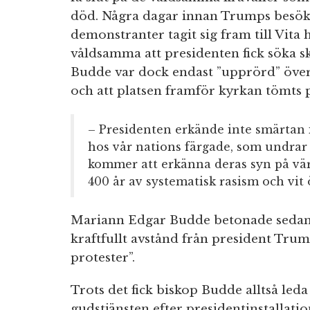
död. Några dagar innan Trumps besök
demonstranter tagit sig fram till Vita 
våldsamma att presidenten fick söka sk
Budde var dock endast ”upprörd” över 
och att platsen framför kyrkan tömts
– Presidenten erkände inte smärtan i 
hos vår nations färgade, som undr
kommer att erkänna deras syn på vär
400 år av systematisk rasism och vit 
Mariann Edgar Budde betonade sedan 
kraftfullt avstånd från president Tru
protester”.
Trots det fick biskop Budde alltså led
gudstjänsten efter presidentinstallatio