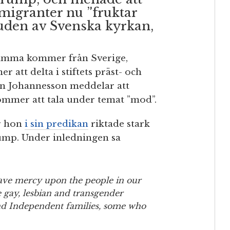
migranter nu ”fruktar
bjuden av Svenska kyrkan,
amma kommer från Sverige,
 att delta i stiftets präst- och
in Johannesson meddelar att
mmer att tala under temat ”mod”.
är hon
i sin predikan
riktade stark
ump. Under inledningen sa
have mercy upon the people in our
 gay, lesbian and transgender
nd Independent families, some who