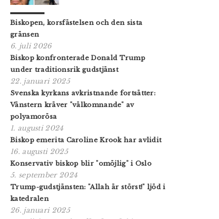
Biskopen, korsfästelsen och den sista
gränsen
6. juli 2026
Biskop konfronterade Donald Trump
under traditionsrik gudstjänst
22. januari 2025
Svenska kyrkans avkristnande fortsätter:
Vänstern kräver "välkomnande" av
polyamorösa
1. augusti 2024
Biskop emerita Caroline Krook har avlidit
16. augusti 2025
Konservativ biskop blir "omöjlig" i Oslo
5. september 2024
Trump-gudstjänsten: "Allah är störst!" ljöd i
katedralen
26. januari 2025