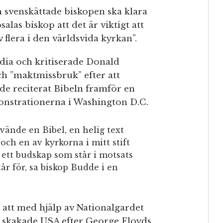
n svenskättade biskopen ska klara
alas biskop att det är viktigt att
 flera i den världsvida kyrkan”.
dia och kritiserade Donald
h ”maktmissbruk” efter att
de reciterat Bibeln framför en
strationerna i Washington D.C.
vände en Bibel, en helig text
och en av kyrkorna i mitt stift
 ett budskap som står i motsats
tår för, sa biskop Budde i en
 att med hjälp av Nationalgardet
m skakade USA efter George Floyds