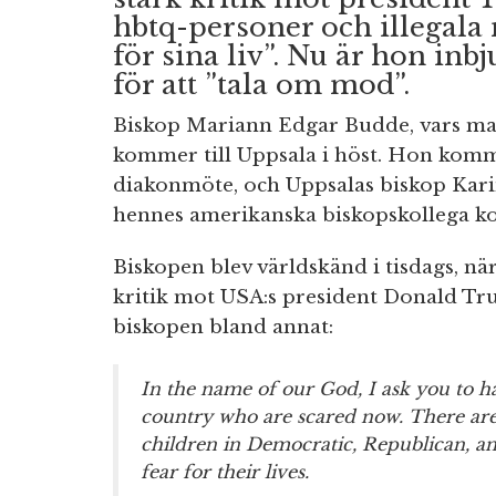
hbtq-personer och illegala 
för sina liv”. Nu är hon in
för att ”tala om mod”.
Biskop Mariann Edgar Budde, vars m
kommer till Uppsala i höst. Hon kommer
diakonmöte, och Uppsalas biskop Kar
hennes amerikanska biskopskollega ko
Biskopen blev världskänd i tisdags, n
kritik mot USA:s president Donald Tr
biskopen bland annat:
In the name of our God, I ask you to 
country who are scared now. There are
children in Democratic, Republican, a
fear for their lives.