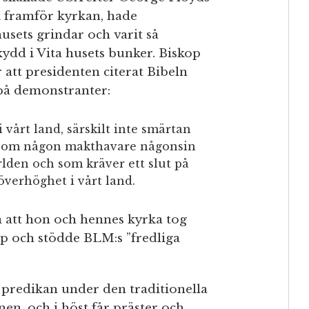
 framför kyrkan, hade
husets grindar och varit så
ydd i Vita husets bunker. Biskop
att presidenten citerat Bibeln
 på demonstranter:
vårt land, särskilt inte smärtan
ar om någon makthavare någonsin
lden och som kräver ett slut på
överhöghet i vårt land.
att hon och hennes kyrka tog
mp och stödde BLM:s ”fredliga
a predikan under den traditionella
nen, och i höst får präster och