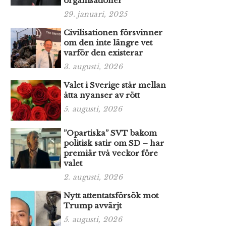
organisationer
29. januari, 2025
Civilisationen försvinner
om den inte längre vet
varför den existerar
3. augusti, 2026
Valet i Sverige står mellan
åtta nyanser av rött
5. augusti, 2026
”Opartiska” SVT bakom
politisk satir om SD – har
premiär två veckor före
valet
2. augusti, 2026
Nytt attentatsförsök mot
Trump avvärjt
5. augusti, 2026