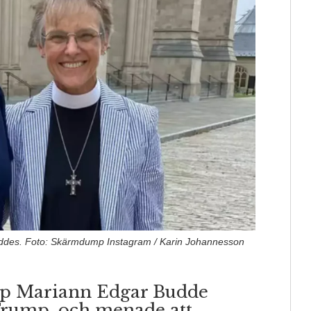
ddes. Foto: Skärmdump Instagram / Karin Johannesson
kop Mariann Edgar Budde
 Trump, och menade att