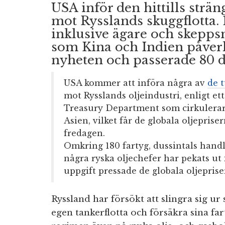
USA inför den hittills strä
mot Rysslands skuggflotta. 
inklusive ägare och skepps
som Kina och Indien påverka
nyheten och passerade 80 do
USA kommer att införa några av
de 
mot Rysslands oljeindustri, enligt e
Treasury Department som cirkulerar
Asien, vilket får de globala oljeprise
fredagen.
Omkring 180 fartyg, dussintals handl
några ryska oljechefer har pekats ut
uppgift pressade de globala oljepriser
Ryssland har försökt att slingra sig u
egen tankerflotta och försäkra sina far