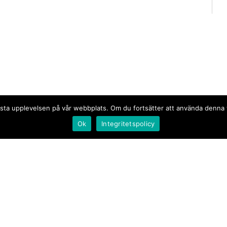
n bästa upplevelsen på vår webbplats. Om du fortsätter att använda denn
Ok
Integritetspolicy
Document.se