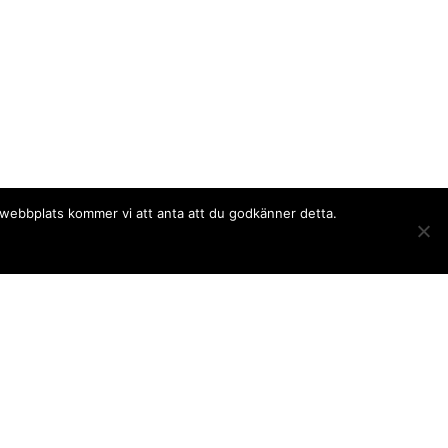
a webbplats kommer vi att anta att du godkänner detta.
Följ oss