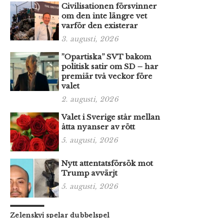
Civilisationen försvinner
om den inte längre vet
varför den existerar
3. augusti, 2026
”Opartiska” SVT bakom
politisk satir om SD – har
premiär två veckor före
valet
2. augusti, 2026
Valet i Sverige står mellan
åtta nyanser av rött
5. augusti, 2026
Nytt attentatsförsök mot
Trump avvärjt
5. augusti, 2026
Zelenskyj spelar dubbelspel