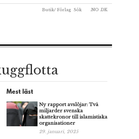
Butik
/
Förlag
Sök
.NO
.DK
uggflotta
Mest läst
Ny rapport avslöjar: Två
miljarder svenska
skattekronor till islamistiska
organisationer
29. januari, 2025