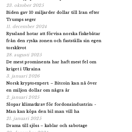
23. oktober 2025
Biden gav 10 miljarder dollar till Iran efter
Trumps seger
11. december 2024
Ryssland hotar att förvisa norska fiskebåtar
från den ryska zonen och fastställa sin egen
torskkvot
28. augusti 2025
De mest prominenta har haft mest fel om
kriget i Ukraina
3. januari 2026
Norsk krypto­expert: – Bitcoin kan nå över
en miljon dollar om några år
2. januari 2025
Slopar klimatkrav för fordonsindustrin: -
Man kan köpa den bil man vill ha
21. januari 2025
Drama till sjöss – kablar och sabotage