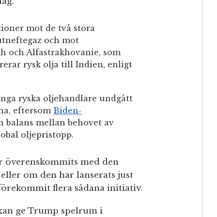
lag.
ioner mot de två stora
utneftegaz och mot
kh och Alfastrakhovanie, som
erar rysk olja till Indien, enligt
ånga ryska oljehandlare undgått
na, eftersom
Biden-
en balans mellan behovet av
obal oljepristopp.
ar överenskommits med den
eller om den har lanserats just
örekommit flera sådana initiativ.
 kan ge Trump spelrum i