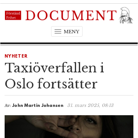
MENY
T
o
g
g
NYHETER
l
Taxiöverfallen i
e
n
Oslo fortsätter
a
v
i
31. mars 2025, 08:13
Av:
John Martin Johansen
g
a
t
i
o