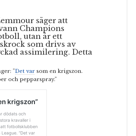
Zemmour säger att
G vann Champions
boll, utan är ett
skrock som drivs av
kad assimilering. Detta
ger: ”
Det var
som en krigszon.
ber och pepparspray.”