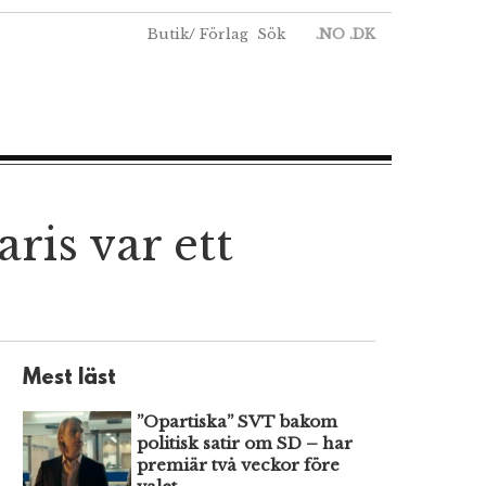
Butik
/
Förlag
Sök
.NO
.DK
ris var ett
Mest läst
”Opartiska” SVT bakom
politisk satir om SD – har
premiär två veckor före