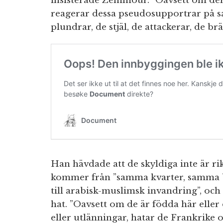
insisterade Zemmour. ”Oavsett om dera
reagerar dessa pseudosupportrar på sa
plundrar, de stjäl, de attackerar, de br
Han hävdade att de skyldiga inte är rik
kommer från ”samma kvarter, samma b
till arabisk-muslimsk invandring”, och
hat. ”Oavsett om de är födda här eller
eller utlänningar, hatar de Frankrike 