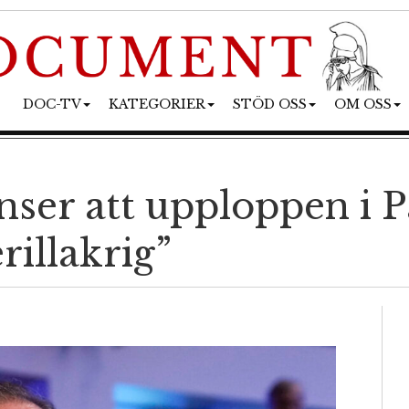
DOC-TV
KATEGORIER
STÖD OSS
OM OSS
er att upploppen i Pa
erillakrig”