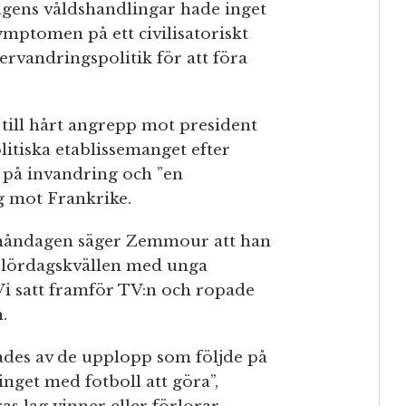
agens våldshandlingar hade inget
ymptomen på ett civilisatoriskt
tervandringspolitik för att föra
t till hårt angrepp mot president
tiska etablissemanget efter
 på invandring och ”en
g mot Frankrike.
 måndagen säger Zemmour att han
å lördagskvällen med unga
”Vi satt framför TV:n och ropade
.
des av de upplopp som följde på
inget med fotboll att göra”,