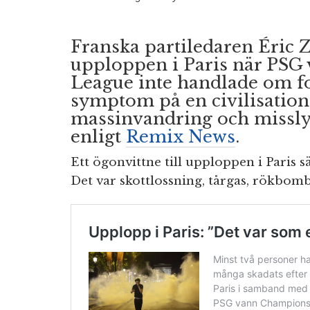
Franska partiledaren Éric 
upploppen i Paris när PS
League inte handlade om fot
symptom på en civilisation
massinvandring och misslyc
enligt
Remix News
.
Ett ögonvittne till upploppen i Paris sä
Det var skottlossning, tårgas, rökbom