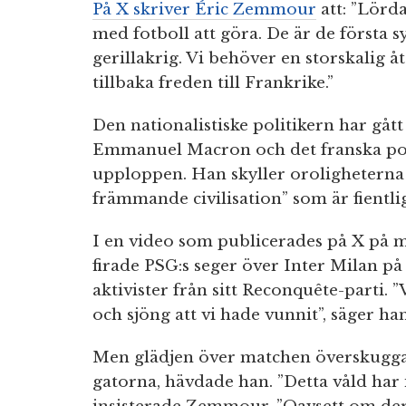
På X skriver Éric Zemmour
att: ”Lörd
med fotboll att göra. De är de första s
gerillakrig. Vi behöver en storskalig å
tillbaka freden till Frankrike.”
Den nationalistiske politikern har gåt
Emmanuel Macron och det franska poli
upploppen. Han skyller oroligheterna
främmande civilisation” som är fientli
I en video som publicerades på X på
firade PSG:s seger över Inter Milan p
aktivister från sitt Reconquête-parti. 
och sjöng att vi hade vunnit”, säger han
Men glädjen över matchen överskugga
gatorna, hävdade han. ”Detta våld har 