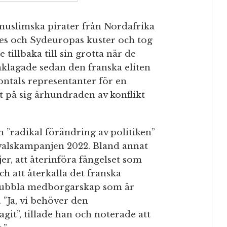
muslimska pirater från Nordafrika
es och Sydeuropas kuster och tog
 tillbaka till sin grotta när de
anklagade sedan den franska eliten
jontals representanter för en
 på sig århundraden av konflikt
 ”radikal förändring av politiken”
valskampanjen 2022. Bland annat
jer, att återinföra fängelset som
ch att återkalla det franska
dubbla medborgarskap som är
 ”Ja, vi behöver den
git”, tillade han och noterade att