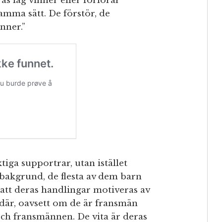
s lag vinner eller förlorar
mma sätt. De förstör, de
änner.”
tiga supportrar, utan istället
akgrund, de flesta av dem barn
 att deras handlingar motiveras av
 där, oavsett om de är fransmän
och fransmännen. De vita är deras