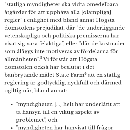
”statliga myndigheter ska vidta omedelbara
åtgärder för att upphäva alla [olämpliga]
regler” i enlighet med bland annat Högsta
domstolens prejudikat, där ”de underliggande
vetenskapliga och politiska premisserna har
visat sig vara felaktiga”, eller ”där de kostnader
som åläggs inte motiveras av fördelarna för
3
allmänheten”.
Vi förstår att Högsta
domstolen också har beslutat i det
4
banbrytande målet State Farm
att en statlig
reglering är godtycklig, nyckfull och därmed
ogiltig när, bland annat:
”myndigheten […] helt har underlåtit att
ta hänsyn till en viktig aspekt av
problemet”, och
”myndigheten har hänvisat till frågor