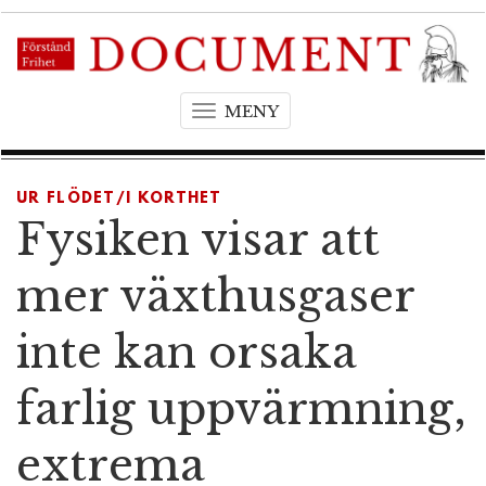
MENY
T
o
g
g
UR FLÖDET/I KORTHET
l
Fysiken visar att
e
n
mer växthusgaser
a
v
inte kan orsaka
i
g
farlig uppvärmning,
a
t
extrema
i
o