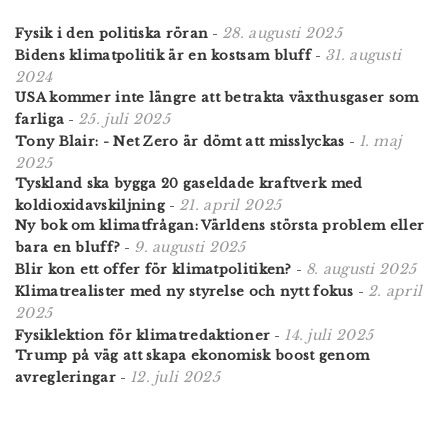
28. augusti 2025
Fysik i den politiska röran
-
31. augusti
Bidens klimatpolitik är en kostsam bluff
-
2024
USA kommer inte längre att betrakta växthusgaser som
25. juli 2025
farliga
-
1. maj
Tony Blair: - Net Zero är dömt att misslyckas
-
2025
Tyskland ska bygga 20 gaseldade kraftverk med
21. april 2025
koldioxidavskiljning
-
Ny bok om klimatfrågan: Världens största problem eller
9. augusti 2025
bara en bluff?
-
8. augusti 2025
Blir kon ett offer för klimatpolitiken?
-
2. april
Klimatrealister med ny styrelse och nytt fokus
-
2025
14. juli 2025
Fysiklektion för klimatredaktioner
-
Trump på väg att skapa ekonomisk boost genom
12. juli 2025
avregleringar
-