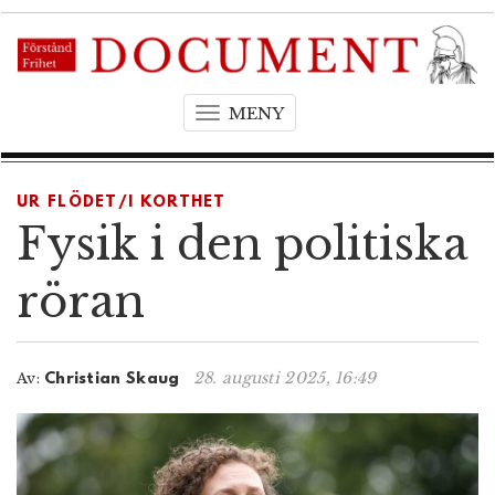
MENY
T
o
g
g
UR FLÖDET/I KORTHET
l
Fysik i den politiska
e
n
röran
a
v
i
28. augusti 2025, 16:49
Av:
Christian Skaug
g
a
t
i
o