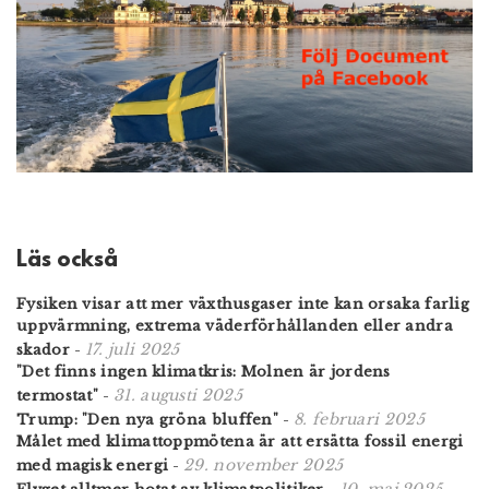
Läs också
Fysiken visar att mer växthusgaser inte kan orsaka farlig
uppvärmning, extrema väderförhållanden eller andra
17. juli 2025
skador
-
"Det finns ingen klimatkris: Molnen är jordens
31. augusti 2025
termostat"
-
8. februari 2025
Trump: "Den nya gröna bluffen"
-
Målet med klimattoppmötena är att ersätta fossil energi
29. november 2025
med magisk energi
-