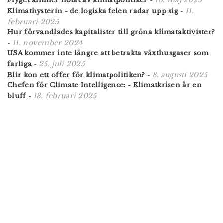
10. maj 2025
Flyget alltmer hotat av klimatpolitiker
-
11.
Klimathysterin - de logiska felen radar upp sig
-
februari 2025
Hur förvandlades kapitalister till gröna klimataktivister?
11. november 2024
-
USA kommer inte längre att betrakta växthusgaser som
25. juli 2025
farliga
-
8. augusti 2025
Blir kon ett offer för klimatpolitiken?
-
Chefen för Climate Intelligence: - Klimatkrisen är en
13. februari 2025
bluff
-