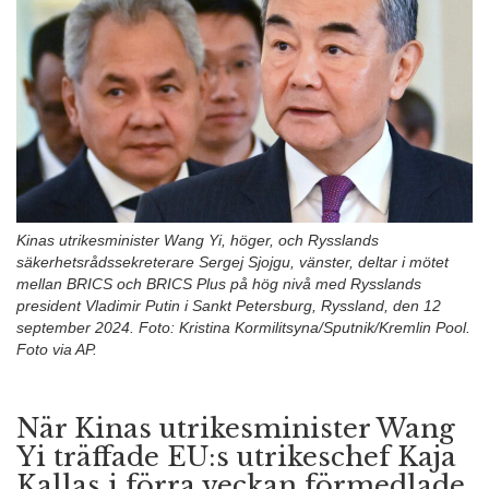
n
Kinas utrikesminister Wang Yi, höger, och Rysslands
säkerhetsrådssekreterare Sergej Sjojgu, vänster, deltar i mötet
mellan BRICS och BRICS Plus på hög nivå med Rysslands
president Vladimir Putin i Sankt Petersburg, Ryssland, den 12
september 2024. Foto: Kristina Kormilitsyna/Sputnik/Kremlin Pool.
Foto via AP.
När Kinas utrikesminister Wang
Yi träffade EU:s utrikeschef Kaja
Kallas i förra veckan förmedlade