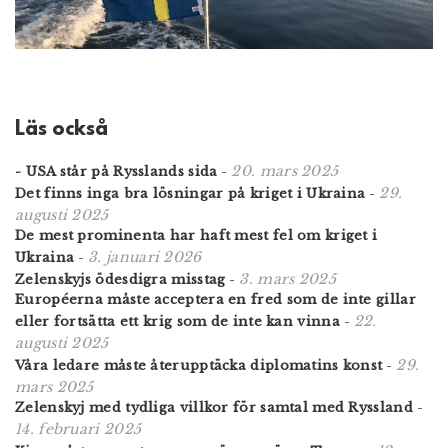
Läs också
20. mars 2025
- USA står på Rysslands sida
-
29.
Det finns inga bra lösningar på kriget i Ukraina
-
augusti 2025
De mest prominenta har haft mest fel om kriget i
3. januari 2026
Ukraina
-
3. mars 2025
Zelenskyjs ödesdigra misstag
-
Européerna måste acceptera en fred som de inte gillar
22.
eller fortsätta ett krig som de inte kan vinna
-
augusti 2025
29.
Våra ledare måste återupptäcka diplomatins konst
-
mars 2025
Zelenskyj med tydliga villkor för samtal med Ryssland
-
14. februari 2025