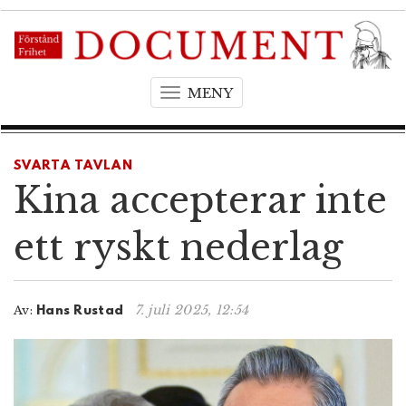
MENY
T
o
g
g
SVARTA TAVLAN
l
Kina accepterar inte
e
n
ett ryskt nederlag
a
v
i
7. juli 2025, 12:54
Av:
Hans Rustad
g
a
t
i
o