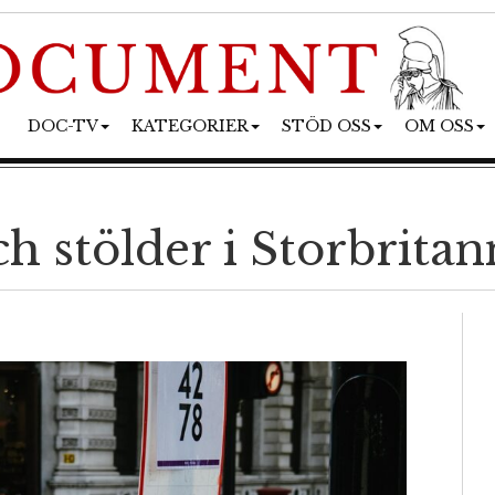
DOC-TV
KATEGORIER
STÖD OSS
OM OSS
h stölder i Storbritan