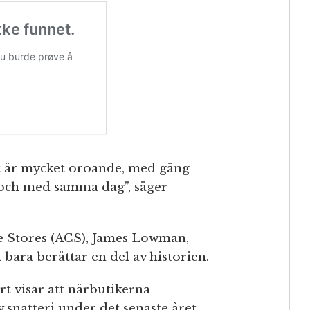
t är mycket oroande, med gäng
ll och med samma dag”, säger
e Stores (ACS), James Lowman,
n bara berättar en del av historien.
rt visar att närbutikerna
v snatteri under det senaste året.