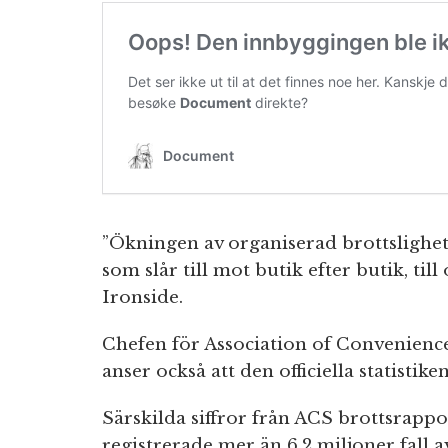
”Ökningen av organiserad brottslighe
som slår till mot butik efter butik, ti
Ironside.
Chefen för Association of Convenienc
anser också att den officiella statistike
Särskilda siffror från ACS brottsrappo
registrerade mer än 6,2 miljoner fall a