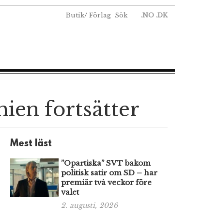
Butik
/
Förlag
Sök
.NO
.DK
nien fortsätter
Mest läst
”Opartiska” SVT bakom
politisk satir om SD – har
premiär två veckor före
valet
2. augusti, 2026