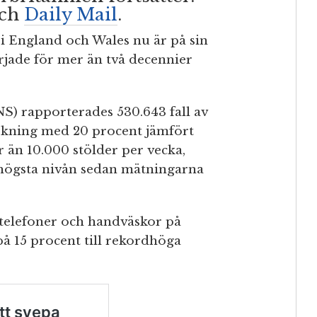
och
Daily Mail
.
er i England och Wales nu är på sin
rjade för mer än två decennier
ONS) rapporterades 530.643 fall av
n ökning med 20 procent jämfört
 än 10.000 stölder per vecka,
en högsta nivån sedan mätningarna
ltelefoner och handväskor på
på 15 procent till rekordhöga