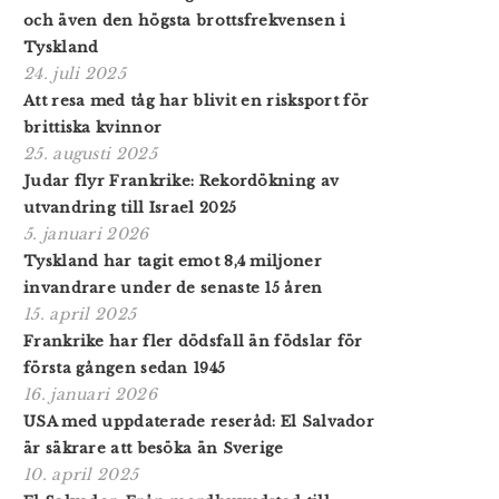
och även den högsta brottsfrekvensen i
Tyskland
24. juli 2025
Att resa med tåg har blivit en risksport för
brittiska kvinnor
25. augusti 2025
Judar flyr Frankrike: Rekordökning av
utvandring till Israel 2025
5. januari 2026
Tyskland har tagit emot 8,4 miljoner
invandrare under de senaste 15 åren
15. april 2025
Frankrike har fler dödsfall än födslar för
första gången sedan 1945
16. januari 2026
USA med uppdaterade reseråd: El Salvador
är säkrare att besöka än Sverige
10. april 2025