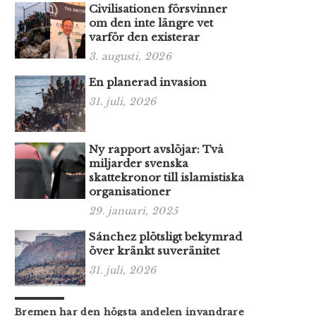
Civilisationen försvinner
om den inte längre vet
varför den existerar
3. augusti, 2026
En planerad invasion
31. juli, 2026
Ny rapport avslöjar: Två
miljarder svenska
skattekronor till islamistiska
organisationer
29. januari, 2025
Sánchez plötsligt bekymrad
över kränkt suveränitet
31. juli, 2026
Bremen har den högsta andelen invandrare