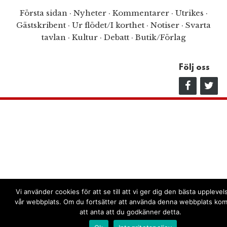
Första sidan
·
Nyheter
·
Kommentarer
·
Utrikes
·
Gästskribent
·
Ur flödet/I korthet
·
Notiser
·
Svarta
tavlan
·
Kultur
·
Debatt
·
Butik/Förlag
Följ oss
Vi använder cookies för att se till att vi ger dig den bästa uppleve
vår webbplats. Om du fortsätter att använda denna webbplats kom
att anta att du godkänner detta.