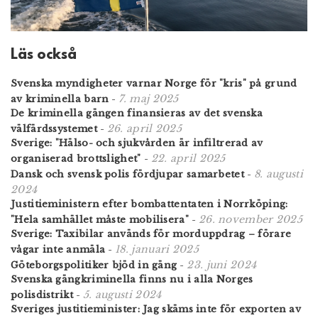
Läs också
Svenska myndigheter varnar Norge för "kris" på grund
7. maj 2025
av kriminella barn
-
De kriminella gängen finansieras av det svenska
26. april 2025
välfärdssystemet
-
Sverige: "Hälso- och sjukvården är infiltrerad av
22. april 2025
organiserad brottslighet"
-
8. augusti
Dansk och svensk polis fördjupar samarbetet
-
2024
Justitieministern efter bombattentaten i Norrköping:
26. november 2025
"Hela samhället måste mobilisera"
-
Sverige: Taxibilar används för morduppdrag – förare
18. januari 2025
vågar inte anmäla
-
23. juni 2024
Göteborgspolitiker bjöd in gäng
-
Svenska gängkriminella finns nu i alla Norges
5. augusti 2024
polisdistrikt
-
Sveriges justitieminister: Jag skäms inte för exporten av