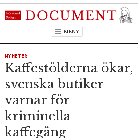
MENY
T
o
g
g
NYHETER
l
Kaffestölderna ökar,
e
n
svenska butiker
a
v
varnar för
i
g
kriminella
a
t
kaffegäng
i
o