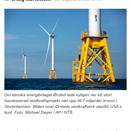
n
Det danska energibolaget Ørsted lade nyligen ner ett stort
havsbaserad vindkraftsprojekt värt upp till 7 miljarder kronor i
Storbritannien. Bilden visar Ørsteds vindkraftverk utanför USA:s
kust. Foto: Michael Dwyer / AP / NTB.