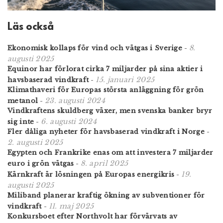
Läs också
8.
Ekonomisk kollaps för vind och vätgas i Sverige
-
augusti 2025
Equinor har förlorat cirka 7 miljarder på sina aktier i
15. januari 2025
havsbaserad vindkraft
-
Klimathaveri för Europas största anläggning för grön
23. augusti 2024
metanol
-
Vindkraftens skuldberg växer, men svenska banker bryr
6. augusti 2024
sig inte
-
Fler dåliga nyheter för havsbaserad vindkraft i Norge
-
2. augusti 2025
Egypten och Frankrike enas om att investera 7 miljarder
8. april 2025
euro i grön vätgas
-
19.
Kärnkraft är lösningen på Europas energikris
-
augusti 2025
Miliband planerar kraftig ökning av subventioner för
11. maj 2025
vindkraft
-
Konkursboet efter Northvolt har förvärvats av