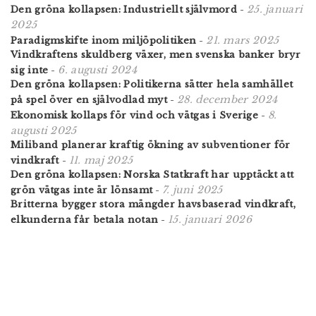
25. januari
Den gröna kollapsen: Industriellt självmord
-
2025
21. mars 2025
Paradigmskifte inom miljöpolitiken
-
Vindkraftens skuldberg växer, men svenska banker bryr
6. augusti 2024
sig inte
-
Den gröna kollapsen: Politikerna sätter hela samhället
28. december 2024
på spel över en självodlad myt
-
8.
Ekonomisk kollaps för vind och vätgas i Sverige
-
augusti 2025
Miliband planerar kraftig ökning av subventioner för
11. maj 2025
vindkraft
-
Den gröna kollapsen: Norska Statkraft har upptäckt att
7. juni 2025
grön vätgas inte är lönsamt
-
Britterna bygger stora mängder havsbaserad vindkraft,
15. januari 2026
elkunderna får betala notan
-