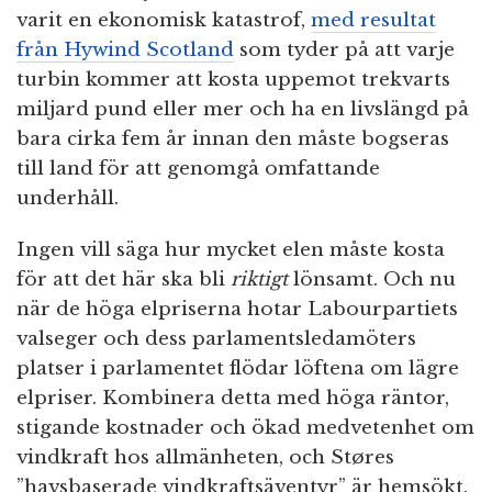
varit en ekonomisk katastrof,
med resultat
från Hywind Scotland
som tyder på att varje
turbin kommer att kosta uppemot trekvarts
miljard pund eller mer och ha en livslängd på
bara cirka fem år innan den måste bogseras
till land för att genomgå omfattande
underhåll.
Ingen vill säga hur mycket elen måste kosta
för att det här ska bli
riktigt
lönsamt. Och nu
när de höga elpriserna hotar Labourpartiets
valseger och dess parlamentsledamöters
platser i parlamentet flödar löftena om lägre
elpriser. Kombinera detta med höga räntor,
stigande kostnader och ökad medvetenhet om
vindkraft hos allmänheten, och Støres
”havsbaserade vindkraftsäventyr” är hemsökt.