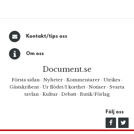
Kontakt/tips oss
Om oss
Document.se
Första sidan
·
Nyheter
·
Kommentarer
·
Utrikes
·
Gästskribent
·
Ur flödet/I korthet
·
Notiser
·
Svarta
tavlan
·
Kultur
·
Debatt
·
Butik/Förlag
Följ oss