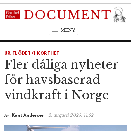
MENY
T
o
g
g
UR FLÖDET/I KORTHET
l
Fler dåliga nyheter
e
n
för havsbaserad
a
v
vindkraft i Norge
i
g
a
t
2. augusti 2025, 11:52
Av:
Kent Andersen
i
o