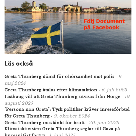
Läs också
9.
Greta Thunberg dömd för ohörsamhet mot polis
-
maj 2024
6. juli 2023
Greta Thunberg åtalas efter klimataktion
-
19.
Listhaug vill att Greta Thunberg utvisas från Norge
-
augusti 2025
"Persona non Greta": Tysk politiker kräver inreseförbud
9. oktober 2024
för Greta Thunberg
-
20. juni 2023
Greta Thunberg misstänkt för brott
-
Klimataktivisten Greta Thunberg seglar till Gaza på
1. juni 2025
humanitärt fartyg
-