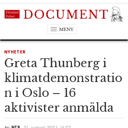
MENY
T
o
g
g
NYHETER
l
Greta Thunberg i
e
n
klimatdemonstratio
a
v
n i Oslo – 16
i
g
aktivister anmälda
a
t
i
o
21. augusti 2025, 14:22
Av:
NTB