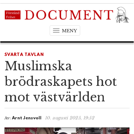
MENY
T
o
g
g
SVARTA TAVLAN
l
Muslimska
e
n
brödraskapets hot
a
v
mot västvärlden
i
g
a
t
10. augusti 2025, 19:52
Av:
Arnt Jensvoll
i
o