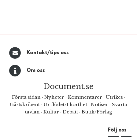
Kontakt/tips oss
Om oss
Document.se
Första sidan
·
Nyheter
·
Kommentarer
·
Utrikes
·
Gästskribent
·
Ur flödet/I korthet
·
Notiser
·
Svarta
tavlan
·
Kultur
·
Debatt
·
Butik/Förlag
Följ oss