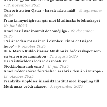
Iran och Qatar håller den globala antisemitismen vid liv
12. november 2025
-
9. september
Terroriststaten Qatar - Israels nästa mål?
-
2025
Franska myndigheter går mot Muslimska brödraskapet
-
10. juni 2023
27. december
Israel har åstadkommit det omöjliga
-
2025
Två år sedan massakern i oktober: Finns det något
8. oktober 2025
hopp?
-
USA: Marco Rubio klassar Muslimska brödraskapet som
21. augusti 2025
en terroristorganisation
-
Har västvärldens ledare drabbats av
11. juli 2025
Stockholmssyndromet?
-
Israel möter större förståelse i arabvärlden än i Europa
-
13. oktober 2025
Frankrike upplöser islamiskt institut med koppling till
5. september 2025
Muslimska brödraskapet
-