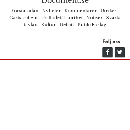
Document.se
Första sidan
·
Nyheter
·
Kommentarer
·
Utrikes
·
Gästskribent
·
Ur flödet/I korthet
·
Notiser
·
Svarta
tavlan
·
Kultur
·
Debatt
·
Butik/Förlag
Följ oss