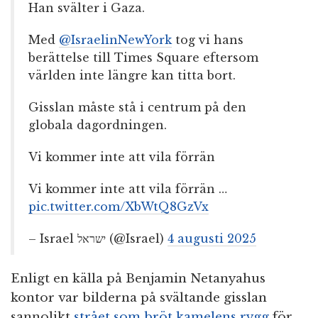
Han svälter i Gaza.
Med
@IsraelinNewYork
tog vi hans
berättelse till Times Square eftersom
världen inte längre kan titta bort.
Gisslan måste stå i centrum på den
globala dagordningen.
Vi kommer inte att vila förrän
Vi kommer inte att vila förrän …
pic.twitter.com/XbWtQ8GzVx
– Israel ישראל (@Israel)
4 augusti 2025
Enligt en källa på Benjamin Netanyahus
kontor var bilderna på svältande gisslan
sannolikt
strået som bröt kamelens rygg
för