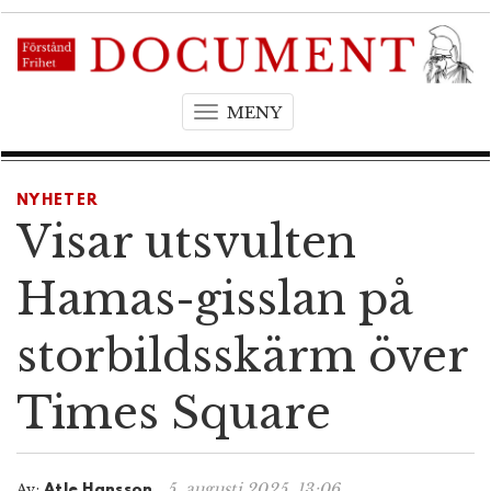
MENY
T
o
g
g
NYHETER
l
Visar utsvulten
e
n
Hamas-gisslan på
a
v
storbildsskärm över
i
g
Times Square
a
t
i
o
5. augusti 2025, 13:06
Av:
Atle Hansson