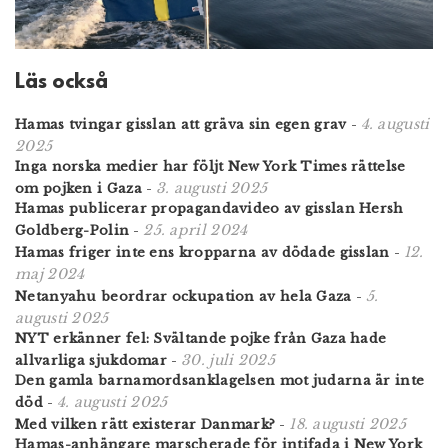
Läs också
4. augusti
Hamas tvingar gisslan att gräva sin egen grav
-
2025
Inga norska medier har följt New York Times rättelse
3. augusti 2025
om pojken i Gaza
-
Hamas publicerar propagandavideo av gisslan Hersh
25. april 2024
Goldberg-Polin
-
12.
Hamas friger inte ens kropparna av dödade gisslan
-
maj 2024
5.
Netanyahu beordrar ockupation av hela Gaza
-
augusti 2025
NYT erkänner fel: Svältande pojke från Gaza hade
30. juli 2025
allvarliga sjukdomar
-
Den gamla barnamordsanklagelsen mot judarna är inte
4. augusti 2025
död
-
18. augusti 2025
Med vilken rätt existerar Danmark?
-
Hamas-anhängare marscherade för intifada i New York