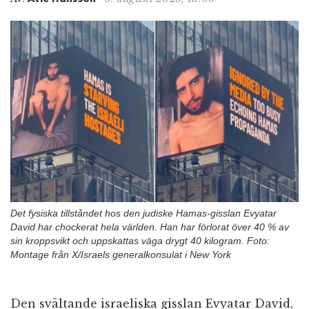
n
Det fysiska tillståndet hos den judiske Hamas-gisslan Evyatar
David har chockerat hela världen. Han har förlorat över 40 % av
sin kroppsvikt och uppskattas väga drygt 40 kilogram. Foto:
Montage från X/Israels generalkonsulat i New York
Den svältande israeliska gisslan Evyatar David,