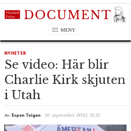
MENY
T
o
g
g
NYHETER
l
Se video: Här blir
e
n
Charlie Kirk skjuten
a
v
i Utah
i
g
a
t
10. september 2025, 21:21
Av:
Espen Teigen
i
o