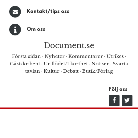
Kontakt/tips oss
Om oss
Document.se
Första sidan
·
Nyheter
·
Kommentarer
·
Utrikes
·
Gästskribent
·
Ur flödet/I korthet
·
Notiser
·
Svarta
tavlan
·
Kultur
·
Debatt
·
Butik/Förlag
Följ oss