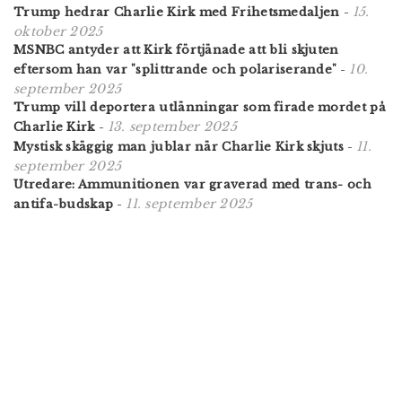
15.
Trump hedrar Charlie Kirk med Frihetsmedaljen
-
oktober 2025
MSNBC antyder att Kirk förtjänade att bli skjuten
10.
eftersom han var "splittrande och polariserande"
-
september 2025
Trump vill deportera utlänningar som firade mordet på
13. september 2025
Charlie Kirk
-
11.
Mystisk skäggig man jublar när Charlie Kirk skjuts
-
september 2025
Utredare: Ammunitionen var graverad med trans- och
11. september 2025
antifa-budskap
-