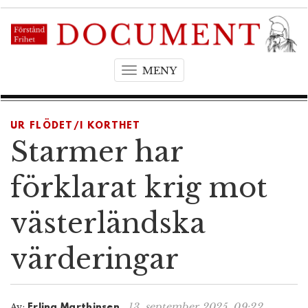
MENY
T
o
g
g
UR FLÖDET/I KORTHET
l
Starmer har
e
n
förklarat krig mot
a
v
västerländska
i
g
värderingar
a
t
i
o
13. september 2025, 09:22
Av:
Erling Marthinsen