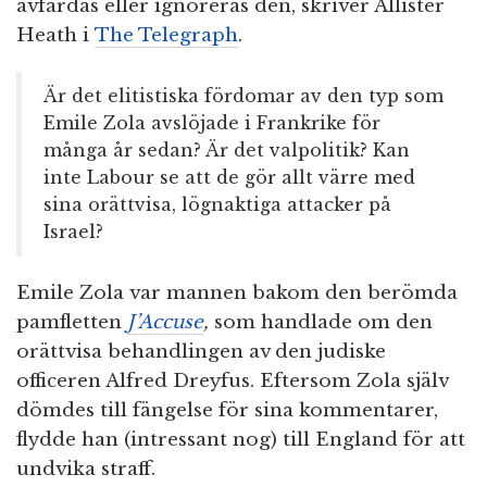
avfärdas eller ignoreras den, skriver Allister
Heath i
The Telegraph
.
Är det elitistiska fördomar av den typ som
Emile Zola avslöjade i Frankrike för
många år sedan? Är det valpolitik? Kan
inte Labour se att de gör allt värre med
sina orättvisa, lögnaktiga attacker på
Israel?
Emile Zola var mannen bakom den berömda
pamfletten
J’Accuse
,
som handlade om den
orättvisa behandlingen av den judiske
officeren Alfred Dreyfus. Eftersom Zola själv
dömdes till fängelse för sina kommentarer,
flydde han (intressant nog) till England för att
undvika straff.