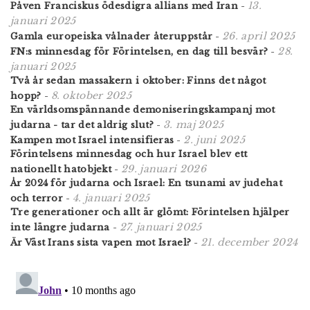
13.
Påven Franciskus ödesdigra allians med Iran
-
januari 2025
26. april 2025
Gamla europeiska vålnader återuppstår
-
28.
FN:s minnesdag för Förintelsen, en dag till besvär?
-
januari 2025
Två år sedan massakern i oktober: Finns det något
8. oktober 2025
hopp?
-
En världsomspännande demoniseringskampanj mot
3. maj 2025
judarna - tar det aldrig slut?
-
2. juni 2025
Kampen mot Israel intensifieras
-
Förintelsens minnesdag och hur Israel blev ett
29. januari 2026
nationellt hatobjekt
-
År 2024 för judarna och Israel: En tsunami av judehat
4. januari 2025
och terror
-
Tre generationer och allt är glömt: Förintelsen hjälper
27. januari 2025
inte längre judarna
-
21. december 2024
Är Väst Irans sista vapen mot Israel?
-