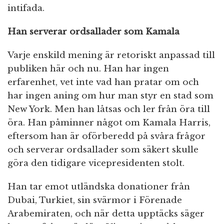
intifada.
Han serverar ordsallader som Kamala
Varje enskild mening är retoriskt anpassad till
publiken här och nu. Han har ingen
erfarenhet, vet inte vad han pratar om och
har ingen aning om hur man styr en stad som
New York. Men han låtsas och ler från öra till
öra. Han påminner något om Kamala Harris,
eftersom han är oförberedd på svåra frågor
och serverar ordsallader som säkert skulle
göra den tidigare vicepresidenten stolt.
Han tar emot utländska donationer från
Dubai, Turkiet, sin svärmor i Förenade
Arabemiraten, och när detta upptäcks säger