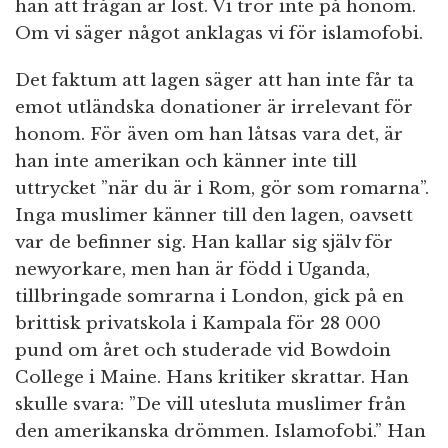
han att frågan är löst. Vi tror inte på honom.
Om vi säger något anklagas vi för islamofobi.
Det faktum att lagen säger att han inte får ta
emot utländska donationer är irrelevant för
honom. För även om han låtsas vara det, är
han inte amerikan och känner inte till
uttrycket ”när du är i Rom, gör som romarna”.
Inga muslimer känner till den lagen, oavsett
var de befinner sig. Han kallar sig själv för
newyorkare, men han är född i Uganda,
tillbringade somrarna i London, gick på en
brittisk privatskola i Kampala för 28 000
pund om året och studerade vid Bowdoin
College i Maine. Hans kritiker skrattar. Han
skulle svara: ”De vill utesluta muslimer från
den amerikanska drömmen. Islamofobi.” Han