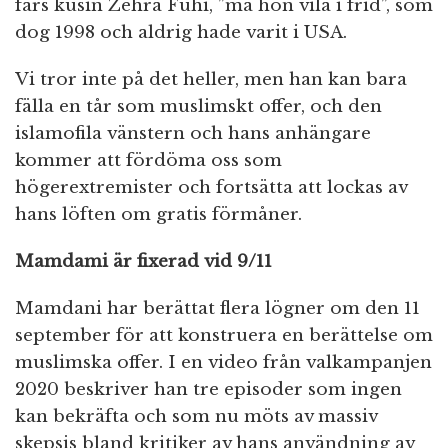
fars kusin Zehra Fuhi, ”må hon vila i frid”, som
dog 1998 och aldrig hade varit i USA.
Vi tror inte på det heller, men han kan bara
fälla en tår som muslimskt offer, och den
islamofila vänstern och hans anhängare
kommer att fördöma oss som
högerextremister och fortsätta att lockas av
hans löften om gratis förmåner.
Mamdami är fixerad vid 9/11
Mamdani har berättat flera lögner om den 11
september för att konstruera en berättelse om
muslimska offer. I en video från valkampanjen
2020 beskriver han tre episoder som ingen
kan bekräfta och som nu möts av massiv
skepsis bland kritiker av hans användning av