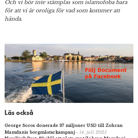
Och vi bör inte stämplas som islamofoba bara
för att vi är oroliga för vad som kommer att
hända.
Läs också
George Soros donerade 37 miljoner USD till Zohran
14. juli 2025
Mamdanis borgmästarkampanj
-