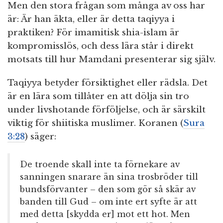
Men den stora frågan som många av oss har
är: Är han äkta, eller är detta taqiyya i
praktiken? För imamitisk shia-islam är
kompromisslös, och dess lära står i direkt
motsats till hur Mamdani presenterar sig själv.
Taqiyya betyder försiktighet eller rädsla. Det
är en lära som tillåter en att dölja sin tro
under livshotande förföljelse, och är särskilt
viktig för shiitiska muslimer. Koranen (
Sura
3:28
) säger:
De troende skall inte ta förnekare av
sanningen snarare än sina trosbröder till
bundsförvanter – den som gör så skär av
banden till Gud – om inte ert syfte är att
med detta [skydda er] mot ett hot. Men