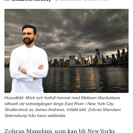
n
Huvudbild: Mörk och hotfull himmel med Midtown Manhattans
silhuett vid solnedgången längs East River i New York City.
Shutterstock av James Andrews. Infälld bild: Zohran Mamdani.
Skärmdump från hans webbsida.
Zohran Mamdani, som kan bli New Yorks