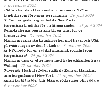
New York Post: 20 skäl att rösta mot Zohran Mamdani
-
4. november 2025
- 24 år efter den 11 september nominerar NYC en
26. juni 2025
kandidat som försvarar terrorismen
-
50 Cent erbjuder sig att betala New Yorks
27. juni 2025
borgmästarkandidat för att lämna staden
-
Demokraternas segrar kan bli en vinst för de
7. november 2025
konservativa
-
Mamdani riktar starka anklagelser mot Israel och USA
8. oktober 2025
på tvåårsdagen av den 7 oktober
-
Är NYC redo för en radikal muslimsk socialist som
25. juni 2025
borgmästare?
-
Mamdani upprör efter möte med hatpredikanten Siraj
22. oktober 2025
Wahhaj
-
Guvernör Hochul stödjer radikala Zohran Mamdani
16. september 2025
som borgmästare i New York
-
Amerikas blå städer blir blåare, röda stater blir rödare
-
6. november 2025