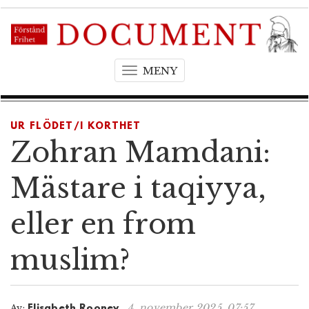
MENY
T
o
g
g
UR FLÖDET/I KORTHET
l
Zohran Mamdani:
e
n
Mästare i taqiyya,
a
v
eller en from
i
g
muslim?
a
t
i
o
4. november 2025, 07:57
Av:
Elisabeth Rooney