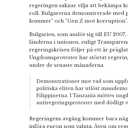
regeringen saknar vilja att bekämpa k
roll. Bulgarerna demonstrerade med 
kommer” och ”Gen Z mot korruption”.
Bulgarien, som anslöt sig till EU 2007,
länderna i unionen, enligt Transparen
regeringskrisen följer på ett år prägla
Ungdomsprotester har störtat regerin
under de senaste månaderna.
Demonstrationer mot vad som uppfat
politiska eliten har utlöst massdemo
Filippinerna. I Tanzania möttes un
antiregeringsprotester med dödligt v
Regeringens avgång kommer bara någr
införa euron som valuta. Även om reger