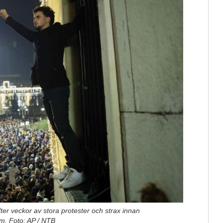
er veckor av stora protester och strax innan
um. Foto: AP / NTB