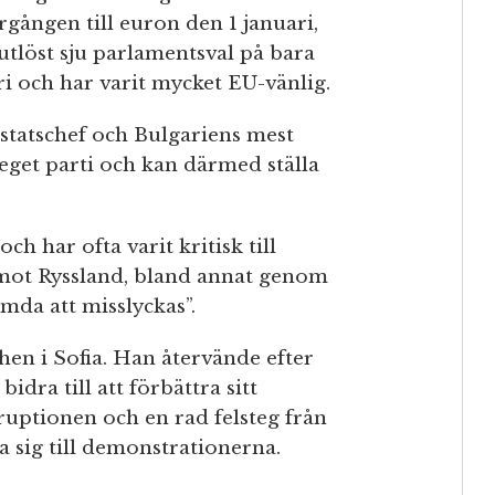
ången till euron den 1 januari,
 utlöst sju parlamentsval på bara
ri och har varit mycket EU-vänlig.
statschef och Bulgariens mest
 eget parti och kan därmed ställa
ch har ofta varit kritisk till
t mot Ryssland, bland annat genom
ömda att misslyckas”.
en i Sofia. Han återvände efter
bidra till att förbättra sitt
ptionen och en rad felsteg från
a sig till demonstrationerna.