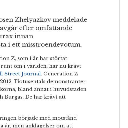
Rosen Zhelyazkov meddelade
n avgår efter omfattande
strax innan
ta i ett misstroendevotum.
on Z, som i år har störtat
runt om i världen, har nu krävt
l Street Journal
. Generation Z
 2012. Tiotusentals demonstranter
eckorna, bland annat i huvudstaden
h Burgas. De har krävt att
eringen började med motstånd
sta år, men anklagelser om att