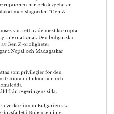
orruptionen har också spelat en
plakat med slagorden ”Gen Z
 anses vara ett av de mest korrupta
cy International. Den bulgariska
t av Gen Z-oroligheter.
gar i Nepal och Madagaskar
tas som privilegier för den
nstrationer i Indonesien och
gdomsledda
åld från regeringens sida.
a veckor innan Bulgarien ska
ingsfallet i Bulgarien inte