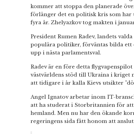
kommer att stoppa den planerade överg
förlänger det en politisk kris som har
fyra år. Zhelyazkov tog makten i janua
President Rumen Radev, landets valda 
populära politiker, förväntas bilda ett
upp i nästa parlamentsval.
Radev är en före detta flygvapenspilot o
västvärldens stöd till Ukraina i krige
att tidigare i år kalla Kievs utsikter ”d
Angel Ignatov arbetar inom IT-bransch
att ha studerat i Storbritannien för att 
hemland. Men nu har den ökande korru
regeringens sida fått honom att anslut