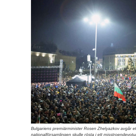
Bulgariens premiärminister Rosen Zhelyazkov avgår eft
nationalförsamlingen skulle rösta i ett misstroendevot