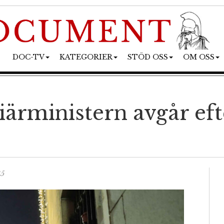
DOC-TV
KATEGORIER
STÖD OSS
OM OSS
ärministern avgår eft
35