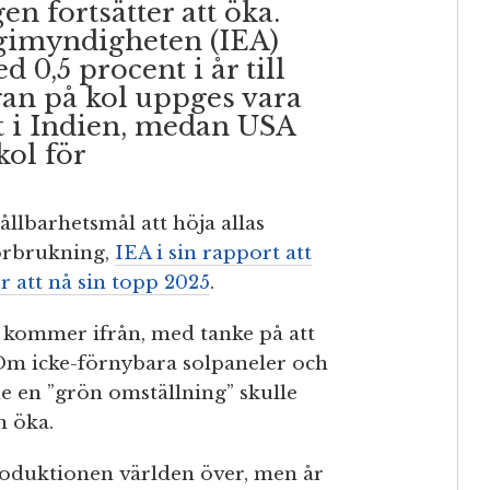
n fortsätter att öka.
rgimyndigheten (IEA)
 0,5 procent i år till
ågan på kol uppges vara
at i Indien, medan USA
kol för
llbarhetsmål att höja allas
örbrukning,
IEA i sin rapport att
att nå sin topp 2025
.
m kommer ifrån, med tanke på att
. Om icke-förnybara solpaneler och
e en ”grön omställning” skulle
n öka.
produktionen världen över, men år