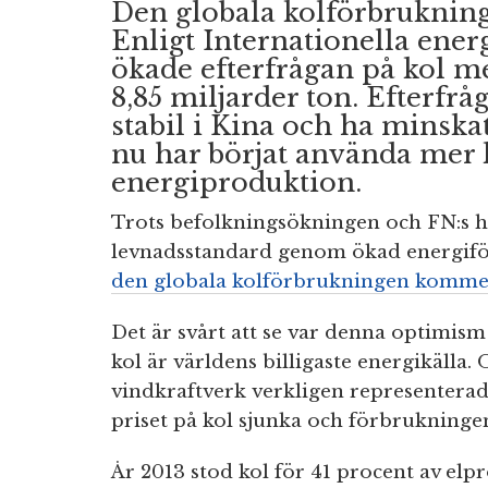
Den globala kolförbrukninge
Enligt Internationella ene
ökade efterfrågan på kol med
8,85 miljarder ton. Efterfr
stabil i Kina och ha minsk
nu har börjat använda mer 
energiproduktion.
Trots befolkningsökningen och FN:s hå
levnadsstandard genom ökad energif
den globala kolförbrukningen kommer 
Det är svårt att se var denna optimis
kol är världens billigaste energikälla
vindkraftverk verkligen representerad
priset på kol sjunka och förbrukninge
År 2013 stod kol för 41 procent av el