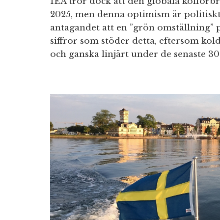
IEA tror dock att den globala kolför
2025, men denna optimism är politiskt
antagandet att en ”grön omställning” p
siffror som stöder detta, eftersom kol
och ganska linjärt under de senaste 30