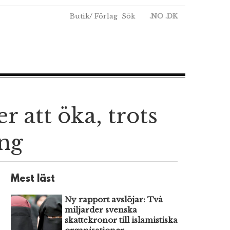
Butik
/
Förlag
Sök
.NO
.DK
r att öka, trots
ång
Mest läst
Ny rapport avslöjar: Två
miljarder svenska
skattekronor till islamistiska