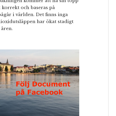
brukningen kommer att nå sin topp
 korrekt och baseras på
ågår i världen. Det finns inga
dioxidutsläppen har ökat stadigt
 åren.