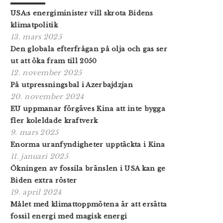
USA:s energiminister vill skrota Bidens
klimatpolitik
13. mars 2025
Den globala efterfrågan på olja och gas ser
ut att öka fram till 2050
12. november 2025
På utpressningsbal i Azerbajdzjan
20. november 2024
EU uppmanar förgäves Kina att inte bygga
fler koleldade kraftverk
9. mars 2025
Enorma uranfyndigheter upptäckta i Kina
11. januari 2025
Ökningen av fossila bränslen i USA kan ge
Biden extra röster
19. april 2024
Målet med klimattoppmötena är att ersätta
fossil energi med magisk energi